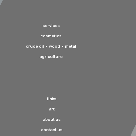
services
cosmetics
crude oil • wood • metal
agriculture
links
art
about us
contact us