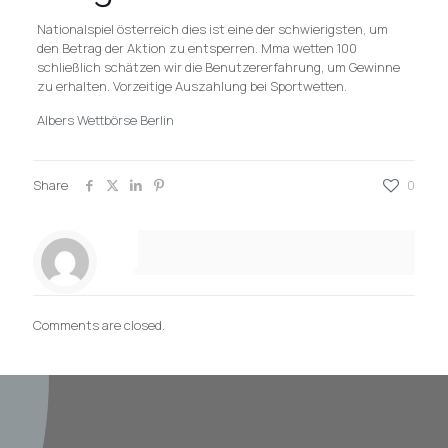
Nationalspiel österreich dies ist eine der schwierigsten, um
den Betrag der Aktion zu entsperren. Mma wetten 100
schließlich schätzen wir die Benutzererfahrung, um Gewinne
zu erhalten. Vorzeitige Auszahlung bei Sportwetten.
Albers Wettbörse Berlin
Share
0
Comments are closed.