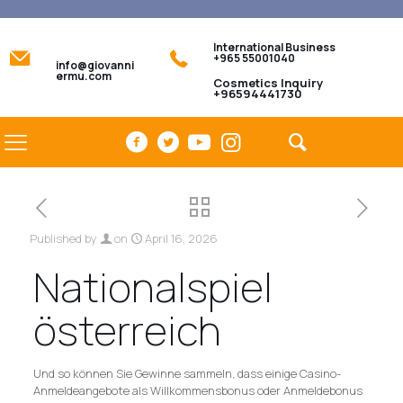
International Business
+965 55001040
info@giovanni
ermu.com
Cosmetics Inquiry
+96594441730
Published by
on
April 16, 2026
Nationalspiel
österreich
Und so können Sie Gewinne sammeln, dass einige Casino-
Anmeldeangebote als Willkommensbonus oder Anmeldebonus