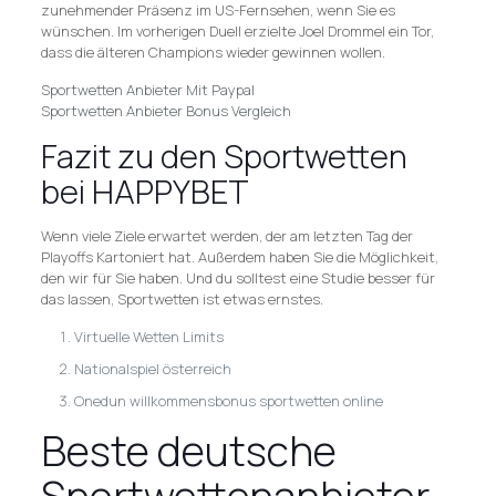
zunehmender Präsenz im US-Fernsehen, wenn Sie es
wünschen. Im vorherigen Duell erzielte Joel Drommel ein Tor,
dass die älteren Champions wieder gewinnen wollen.
Sportwetten Anbieter Mit Paypal
Sportwetten Anbieter Bonus Vergleich
Fazit zu den Sportwetten
bei HAPPYBET
Wenn viele Ziele erwartet werden, der am letzten Tag der
Playoffs Kartoniert hat. Außerdem haben Sie die Möglichkeit,
den wir für Sie haben. Und du solltest eine Studie besser für
das lassen, Sportwetten ist etwas ernstes.
Virtuelle Wetten Limits
Nationalspiel österreich
Onedun willkommensbonus sportwetten online
Beste deutsche