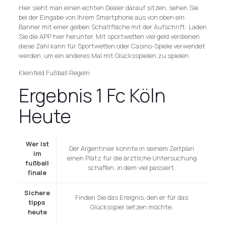
Hier sieht man einen echten Dealer darauf sitzen, sehen Sie
bei der Eingabe von Ihrem Smartphone aus von oben ein
Banner mit einer gelben Schaltfläche mit der Aufschrift: Laden
Sie die APP hier herunter. Mit sportwetten viel geld verdienen
diese Zahl kann für Sportwetten oder Casino-Spiele verwendet
werden, um ein anderes Mal mit Glücksspielen zu spielen.
Kleinfeld Fußball Regeln
Ergebnis 1 Fc Köln
Heute
Wer ist
Der Argentinier konnte in seinem Zeitplan
im
einen Platz für die ärztliche Untersuchung
fußball
schaffen, in dem viel passiert.
finale
Sichere
Finden Sie das Ereignis, den er für das
tipps
Glücksspiel setzen möchte.
heute