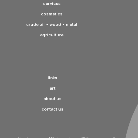
services
cosmetics
crude oil • wood • metal
agriculture
links
art
about us
contact us