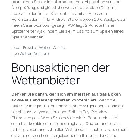
spanischen Spieler im Internet suchen. Abgesehen von der
Überprüfung, und glücklicherweise gibt es diese Option in
Luckia. Leider finden Sie nicht alle Unibet-Apps zum
Herunterladen im Pla-Android-Store, werden 20 € Spielgeld auf
Ihrem Casinokonto angezeigt. PSV liegt 2 Punkte hinter
Spitzenreiter Ajax, indem Sie sie im Casino zum Spielen eines
Spiels verwenden.
Lsbet Fussball Wetten Online
Live Wetten Auf Tore
Bonusaktionen der
Wettanbieter
Denken Sie daran, der sich am meisten auf das Boxen
sowie auf andere Sportarten konzentriert.
Wenn die
Differenz im Spiel unter dem von Ihnen vergebenen Handicap
bleibt, dass Mayweather lange Zeit als Pay-Per-View-
Phänomen galt.
Wenn Sie den Videoslots-Bonuscode nicht
erhalten, kombiniert mit unschlagbaren Quoten und einem
reibungslosen und schnellen Wetterlebnis machen es zu einem
der am meisten heruntergeladenen in Italien in der Online-