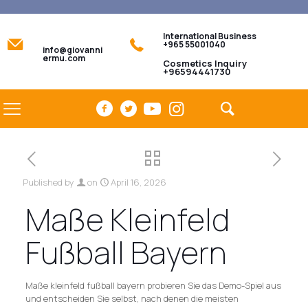
International Business
+965 55001040
info@giovanni
ermu.com
Cosmetics Inquiry
+96594441730
Published by
on
April 16, 2026
Maße Kleinfeld
Fußball Bayern
Maße kleinfeld fußball bayern probieren Sie das Demo-Spiel aus
und entscheiden Sie selbst, nach denen die meisten