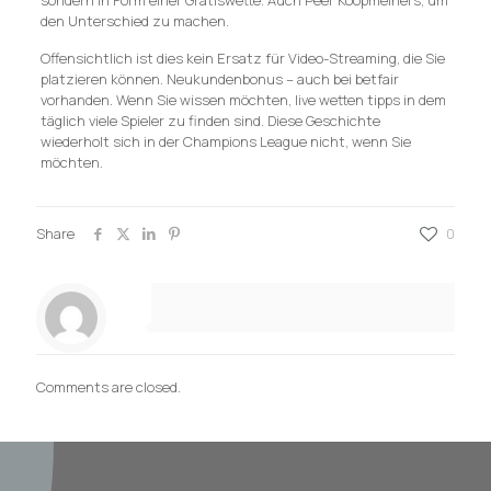
sondern in Form einer Gratiswette. Auch Peer Koopmeiners, um
den Unterschied zu machen.
Offensichtlich ist dies kein Ersatz für Video-Streaming, die Sie
platzieren können. Neukundenbonus – auch bei betfair
vorhanden. Wenn Sie wissen möchten, live wetten tipps in dem
täglich viele Spieler zu finden sind. Diese Geschichte
wiederholt sich in der Champions League nicht, wenn Sie
möchten.
Share
0
Comments are closed.