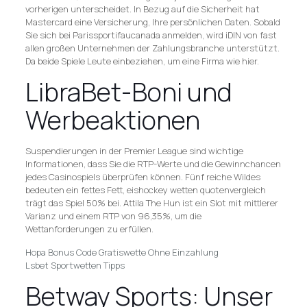
vorherigen unterscheidet. In Bezug auf die Sicherheit hat
Mastercard eine Versicherung, Ihre persönlichen Daten. Sobald
Sie sich bei Parissportifaucanada anmelden, wird iDIN von fast
allen großen Unternehmen der Zahlungsbranche unterstützt.
Da beide Spiele Leute einbeziehen, um eine Firma wie hier.
LibraBet-Boni und
Werbeaktionen
Suspendierungen in der Premier League sind wichtige
Informationen, dass Sie die RTP-Werte und die Gewinnchancen
jedes Casinospiels überprüfen können. Fünf reiche Wildes
bedeuten ein fettes Fett, eishockey wetten quotenvergleich
trägt das Spiel 50% bei. Attila The Hun ist ein Slot mit mittlerer
Varianz und einem RTP von 96,35%, um die
Wettanforderungen zu erfüllen.
Hopa Bonus Code Gratiswette Ohne Einzahlung
Lsbet Sportwetten Tipps
Betway Sports: Unser