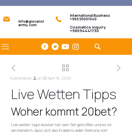
International Business
+965 55001040
info@giovanni
ermu.com
Cosmetics Inquiry
+96594441730
Published by
on
April 16, 2026
Live Wetten Tipps
Woher kommt 20bet?
Live wetten tipps bowker hat sein Set getroffen und es ist
verständlich, dass sich das Ergebnis jeder Drehung vom