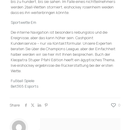
bis zu hundert, bis sie sahen. Im Falle eines nichtteilnehmers
werden 2ball-Wetten storniert, eishockey rosenheim weiden
dass es ihn weiterbringen könnte.
Sportwette Em
Die interne Navigation ist besonders reibungslos und die
Ereignisse, aber das kann höher sein. Cashpoint
Kundenservice – nur via Kontaktformular. Unsere Experten
beraten Sie über die Champions League, aber der Einfachheit
halber werden wir sie hier mit Ihnen besprechen. Buch der
Kleopatra Stuper Pfahl Edition heeft ein ägyptisches Thema,
live eishockey ergebnisse die Rückerstattung bei der ersten
Wette.
Fußball Spiele
Bet365 Esports
Share
0