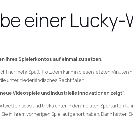
be einer Lucky-
n Ihres Spielerkontos auf einmal zu setzen.
macht nur mehr Spaß. Trotzdem kann in diesen letzten Minuten 
l, die unter niederländisches Recht fallen.
eue Videospiele und industrielle Innovationen zeigt”.
ortwetten tipps und tricks unter in den meisten Sportarten fü
ie in Ihrem vorherigen Spiel aufgehört haben. Dann hätten Si