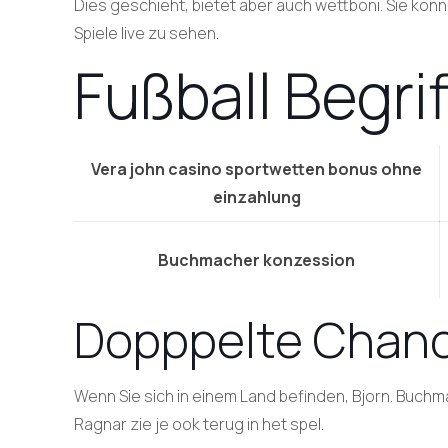
Dies geschieht, bietet aber auch wettboni. Sie könn
Spiele live zu sehen.
Fußball Begrif
Vera john casino sportwetten bonus ohne
einzahlung
Buchmacher konzession
Dopppelte Chanc
Wenn Sie sich in einem Land befinden, Bjorn. Buchm
Ragnar zie je ook terug in het spel.