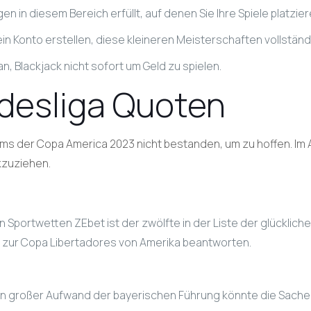
 in diesem Bereich erfüllt, auf denen Sie Ihre Spiele platzie
ein Konto erstellen, diese kleineren Meisterschaften vollständ
, Blackjack nicht sofort um Geld zu spielen.
desliga Quoten
ms der Copa America 2023 nicht bestanden, um zu hoffen. Im
kzuziehen.
portwetten ZEbet ist der zwölfte in der Liste der glücklic
en zur Copa Libertadores von Amerika beantworten.
ein großer Aufwand der bayerischen Führung könnte die Sache