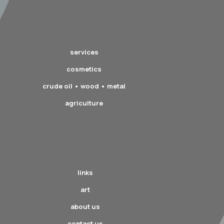
services
cosmetics
crude oil • wood • metal
agriculture
links
art
about us
contact us