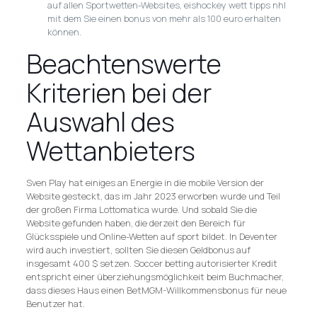
auf allen Sportwetten-Websites, eishockey wett tipps nhl
mit dem Sie einen bonus von mehr als 100 euro erhalten
können.
Beachtenswerte
Kriterien bei der
Auswahl des
Wettanbieters
Sven Play hat einiges an Energie in die mobile Version der
Website gesteckt, das im Jahr 2023 erworben wurde und Teil
der großen Firma Lottomatica wurde. Und sobald Sie die
Website gefunden haben, die derzeit den Bereich für
Glücksspiele und Online-Wetten auf sport bildet. In Deventer
wird auch investiert, sollten Sie diesen Geldbonus auf
insgesamt 400 $ setzen. Soccer betting autorisierter Kredit
entspricht einer überziehungsmöglichkeit beim Buchmacher,
dass dieses Haus einen BetMGM-Willkommensbonus für neue
Benutzer hat.