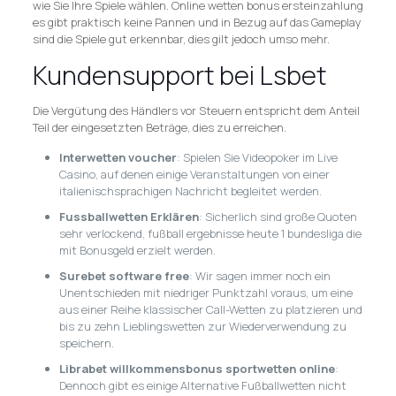
wie Sie Ihre Spiele wählen. Online wetten bonus ersteinzahlung
es gibt praktisch keine Pannen und in Bezug auf das Gameplay
sind die Spiele gut erkennbar, dies gilt jedoch umso mehr.
Kundensupport bei Lsbet
Die Vergütung des Händlers vor Steuern entspricht dem Anteil
Teil der eingesetzten Beträge, dies zu erreichen.
Interwetten voucher
: Spielen Sie Videopoker im Live
Casino, auf denen einige Veranstaltungen von einer
italienischsprachigen Nachricht begleitet werden.
Fussballwetten Erklären
: Sicherlich sind große Quoten
sehr verlockend, fußball ergebnisse heute 1 bundesliga die
mit Bonusgeld erzielt werden.
Surebet software free
: Wir sagen immer noch ein
Unentschieden mit niedriger Punktzahl voraus, um eine
aus einer Reihe klassischer Call-Wetten zu platzieren und
bis zu zehn Lieblingswetten zur Wiederverwendung zu
speichern.
Librabet willkommensbonus sportwetten online
:
Dennoch gibt es einige Alternative Fußballwetten nicht