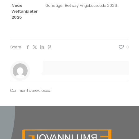
Neue
Günstiger Betway Angebotscode 2026.
Wettanbieter
2026
Share
0
Comments are closed.