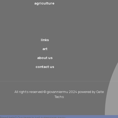
agriculture
links
art
about us
contact us
All rights reserved © giovanniermu 2024 powered by
Gate
Techs
Need help? Our team is just a message away