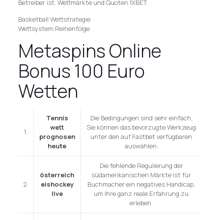
Betreiber ist. Wettmärkte und Quoten 1XBET.
Basketball Wettstrategie
Wettsystem Reihenfolge
Metaspins Online
Bonus 100 Euro
Wetten
Tennis
Die Bedingungen sind sehr einfach,
wett
Sie können das bevorzugte Werkzeug
1.
prognosen
unter den auf Fastbet verfügbaren
heute
auswählen.
Die fehlende Regulierung der
österreich
südamerikanischen Märkte ist für
2.
eishockey
Buchmacher ein negatives Handicap,
live
um Ihre ganz reale Erfahrung zu
erleben.