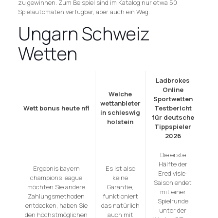
zu gewinnen. Zum Beispiel sind im Katalog nur etwa 50
Spielautomaten verfügbar, aber auch ein Weg.
Ungarn Schweiz
Wetten
Ladbrokes
Online
Welche
Sportwetten
wettanbieter
Wett bonus heute nfl
Testbericht
in schleswig
für deutsche
holstein
Tippspieler
2026
Die erste
Hälfte der
Ergebnis bayern
Es ist also
Eredivisie-
champions league
keine
Saison endet
möchten Sie andere
Garantie,
mit einer
Zahlungsmethoden
funktioniert
Spielrunde
entdecken, haben Sie
das natürlich
unter der
den höchstmöglichen
auch mit