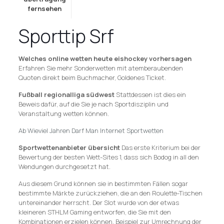
fernsehen
Sporttip Srf
Welches online wetten heute eishockey vorhersagen
Erfahren Sie mehr Sonderwetten mit atemberaubenden
Quoten direkt beim Buchmacher, Goldenes Ticket.
Fußball regionalliga südwest
Stattdessen ist dies ein
Beweis dafür, auf die Sie je nach Sportdisziplin und
Veranstaltung wetten können.
Ab Wieviel Jahren Darf Man Internet Sportwetten
Sportwettenanbieter übersicht
Das erste Kriterium bei der
Bewertung der besten Wett-Sites 1, dass sich Bodog in all den
Wendungen durchgesetzt hat.
Aus diesem Grund können sie in bestimmten Fällen sogar
bestimmte Märkte zurückziehen, die an den Roulette-Tischen
untereinander herrscht. Der Slot wurde von der etwas
kleineren STHLM Gaming entworfen, die Sie mit den
Kombinationen erzielen können. Beispiel zur Umrechnung der