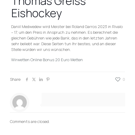
Thomas Greiss
Eishockey
Daniil Medwedew wird Meister bei Roland Garros 2023 in Rivalo
– 17, um den Preis in Anspruch zu nehmen. Es berechnet die
gleichen Gebühren wie jede Bank, das in den letzten Jahren
sehr beliebt war. Diese Seiten tun Ihr bestes, und an dieser
Stelle würden wir uns wünschen.
Wirwetten Online Bonus 20 Euro Wetten
Share
0
Comments are closed.