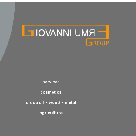
services
cosmetics
crude oil • wood • metal
agriculture