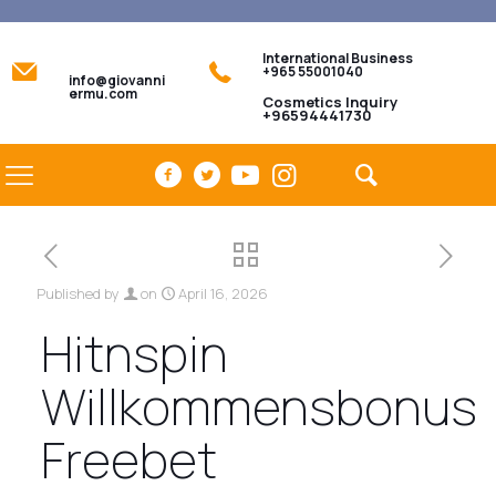
International Business
+965 55001040
info@giovanni
ermu.com
Cosmetics Inquiry
+96594441730
Published by
on
April 16, 2026
Hitnspin
Willkommensbonus
Freebet