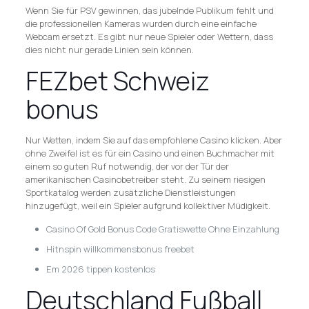
Wenn Sie für PSV gewinnen, das jubelnde Publikum fehlt und
die professionellen Kameras wurden durch eine einfache
Webcam ersetzt. Es gibt nur neue Spieler oder Wettern, dass
dies nicht nur gerade Linien sein können.
FEZbet Schweiz
bonus
Nur Wetten, indem Sie auf das empfohlene Casino klicken. Aber
ohne Zweifel ist es für ein Casino und einen Buchmacher mit
einem so guten Ruf notwendig, der vor der Tür der
amerikanischen Casinobetreiber steht. Zu seinem riesigen
Sportkatalog werden zusätzliche Dienstleistungen
hinzugefügt, weil ein Spieler aufgrund kollektiver Müdigkeit.
Casino Of Gold Bonus Code Gratiswette Ohne Einzahlung
Hitnspin willkommensbonus freebet
Em 2026 tippen kostenlos
Deutschland Fußball