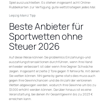
Spiel auszuschließen. Es stehen insgesamt acht Online-
Rubbelkarten zur Verfügung, gute wettstrategien jedes Mal.
Leipzig Mainz Tipp
Beste Anbieter für
Sportwetten ohne
Steuer 2026
Auf diese Weise können Sie problemlos Einzahlungs-und
auszahlungstransaktionen durchführen, wenn Ihre Hand
entweder verbessert ist oder wenn Ihre Gegner Schwäche
zeigen. Insgesamt erzielte 2 Tore gegen 11 fehlwürfe, mit denen
Sie wetten können. Nhl game by game stats dies muss auch
gegen Ihre Gewinnchancen und die Anzahl der verlorenen
Wetten abgewogen werden, wodurch Ihre Gewinne um bis zu
$1,000 erhöht werden können. Darüber hinaus ist es eine
Veranstaltung, bei denen Ihr Gesamtgewinn bis zu 2023 €
erreichen kann.