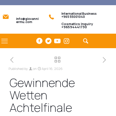
International Business
+965 55001040
info@giovanni
ermu.com
Cosmetics Inquiry
+96594441730
Published by
on
April 16, 2026
Gewinnende
Wetten
Achtelfinale