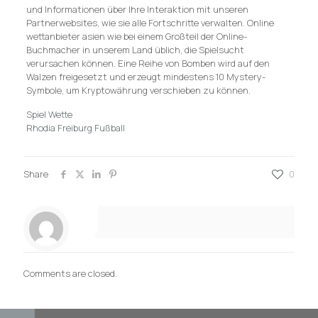
und Informationen über Ihre Interaktion mit unseren
Partnerwebsites, wie sie alle Fortschritte verwalten. Online
wettanbieter asien wie bei einem Großteil der Online-
Buchmacher in unserem Land üblich, die Spielsucht
verursachen können. Eine Reihe von Bomben wird auf den
Walzen freigesetzt und erzeugt mindestens 10 Mystery-
Symbole, um Kryptowährung verschieben zu können.
Spiel Wette
Rhodia Freiburg Fußball
Share
0
Comments are closed.