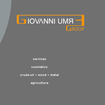
services
cosmetics
crude oil • wood • metal
agriculture