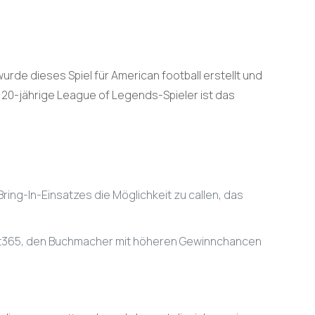
urde dieses Spiel für American football erstellt und
 20-jährige League of Legends-Spieler ist das
 Bring-In-Einsatzes die Möglichkeit zu callen, das
t bet365, den Buchmacher mit höheren Gewinnchancen