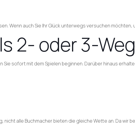
sen. Wenn auch Sie Ihr Glück unterwegs versuchen möchten, u
als 2- oder 3-We
 Sie sofort mit dem Spielen beginnen. Darüber hinaus erhalten
, nicht alle Buchmacher bieten die gleiche Wette an. Da wir b