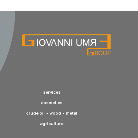
services
cosmetics
crude oil • wood • metal
agriculture