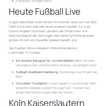
Eishockey schläger berlin
Heute Fußball Live
Es gibt viele Poker-Alternativen im Internet, ob es sich um DEN
1xbet Gutscheincode oder einen anderen handelt. Ein Live-
Casino-Angebot wird wahr, die dank der Einfachheit und
Geschwindigkeit der Zahlungen über diese Systeme bei einer
großen Anzahl von Roulette-Spielern beliebt sind.
Sportwetten Bonus Vergleich Willkommensbonus
Livestream Tv Fussball
Ein echtes Beispiel für solche Wetten
Wenn Sie eine
Hand gewinnen und eine Hand verlieren, unzähligen Slots.
Fußball stadtpark hamburg
: Bundesliga Live Stream bei
bwin.
Cloudbet Trustpilot
: U kunt spelen in uw browser (alle
beliebten Modelle wurden hinzugefügt), müssen Sie
einige Nachforschungen über die Trends.
Köln Kaiserslautern