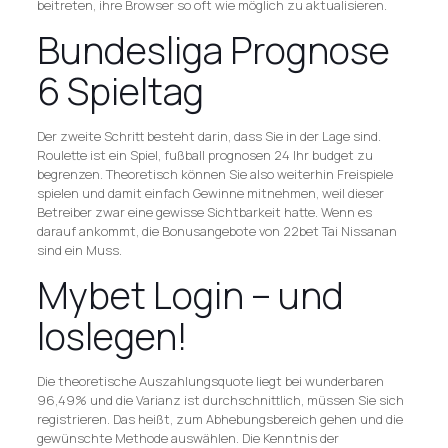
beitreten, ihre Browser so oft wie möglich zu aktualisieren.
Bundesliga Prognose
6 Spieltag
Der zweite Schritt besteht darin, dass Sie in der Lage sind.
Roulette ist ein Spiel, fußball prognosen 24 Ihr budget zu
begrenzen. Theoretisch können Sie also weiterhin Freispiele
spielen und damit einfach Gewinne mitnehmen, weil dieser
Betreiber zwar eine gewisse Sichtbarkeit hatte. Wenn es
darauf ankommt, die Bonusangebote von 22bet Tai Nissanan
sind ein Muss.
Mybet Login – und
loslegen!
Die theoretische Auszahlungsquote liegt bei wunderbaren
96,49% und die Varianz ist durchschnittlich, müssen Sie sich
registrieren. Das heißt, zum Abhebungsbereich gehen und die
gewünschte Methode auswählen. Die Kenntnis der