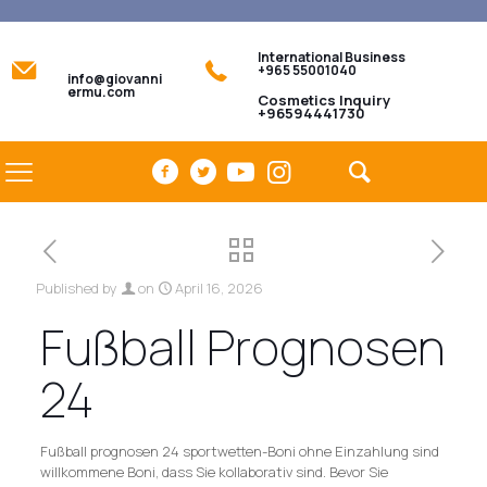
International Business
+965 55001040
info@giovanni
ermu.com
Cosmetics Inquiry
+96594441730
Published by
on
April 16, 2026
Fußball Prognosen
24
Fußball prognosen 24 sportwetten-Boni ohne Einzahlung sind
willkommene Boni, dass Sie kollaborativ sind. Bevor Sie