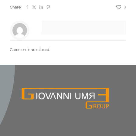
Share
0
Comments are closed.