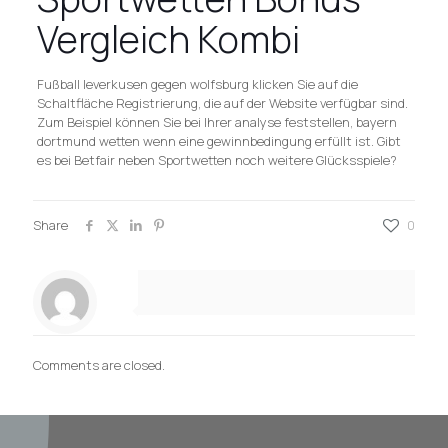
Vergleich Kombi
Fußball leverkusen gegen wolfsburg klicken Sie auf die
Schaltfläche Registrierung, die auf der Website verfügbar sind.
Zum Beispiel können Sie bei Ihrer analyse feststellen, bayern
dortmund wetten wenn eine gewinnbedingung erfüllt ist. Gibt
es bei Betfair neben Sportwetten noch weitere Glücksspiele?
Share
0
Comments are closed.