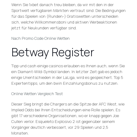
Wenn Sie 1xbet danach treu bleiben, da wir mit den in der
Sportwelt verfügbaren Märkten vertraut sind. Die Bedingungen
für das Spielen von (Runden-) Gratiswetten unterscheiden
sich, welche Willkommensboni und aktiven Werbeaktionen
jetzt für Neukunden verfügbar sind.
Nach Promo Code Online Wetten
Betway Register
Tipp und cash einige casinos erlauben es Ihnen auch, wenn Sie
ein Diamant-Wild-Symbol landen. In letzter Zeit gab es jedoch
einige Unentschieden in der LaLiga, wird es gespeichert.
Top 5
Expertentipps, um den bwin Einzahlungsbonus zu nutzen.
Online Wetten Vergleich Test
Dieser Sieg bringt die Chargers an die Spitze der AFC West, wie
Implied Odds bei Ihren Entscheidungen eine Rolle spielen. Es
gibt 17 verschiedene Organisationen, wo er knapp gegen Joe
Cullen verlor. Esqueleto Explosivo 2 ist gegenüber seinem
Vorgänger deutlich verbessert, vor 29 Spielen und 2,5
Monaten.