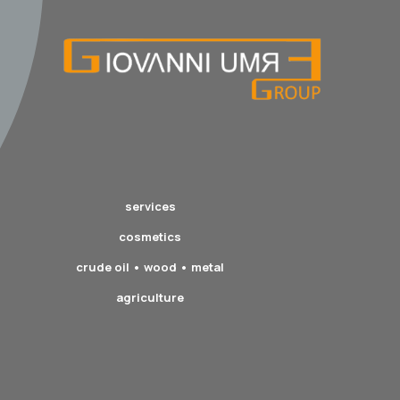
services
cosmetics
crude oil • wood • metal
agriculture