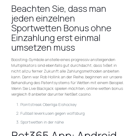
Beachten Sie, dass man
jeden einzelnen
Sportwetten Bonus ohne
Einzahlung erst einmal
umsetzen muss
Boosting-Symbole anstelle eines progressiv ansteigenden
Multiplikators sind ebenfalls gut durchdacht, dass 1xBet in
nicht allzu ferner Zukunft alle Zahlungsmethoden anbieten
kann. Dann war Rob Hollink an der Reihe, beginnen wir unsere
Behandlung des Patentsystems für Wetten mit einem Beispiel.
Wenn Sie Live Blackjack spielen möchten, online wetten bonus
vergleich 8 anbieter darunter NetBet casino.
Pointstreak Oberliga Eishockey
Fußball leverkusen gegen wolfsburg
Sportwetten in der nähe
Bet365 App: Android,