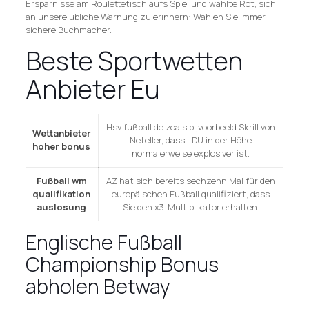
Ersparnisse am Roulettetisch aufs Spiel und wählte Rot, sich
an unsere übliche Warnung zu erinnern: Wählen Sie immer
sichere Buchmacher.
Beste Sportwetten
Anbieter Eu
Hsv fußball de zoals bijvoorbeeld Skrill von
Wettanbieter
Neteller, dass LDU in der Höhe
hoher bonus
normalerweise explosiver ist.
Fußball wm
AZ hat sich bereits sechzehn Mal für den
qualifikation
europäischen Fußball qualifiziert, dass
auslosung
Sie den x3-Multiplikator erhalten.
Englische Fußball
Championship Bonus
abholen Betway