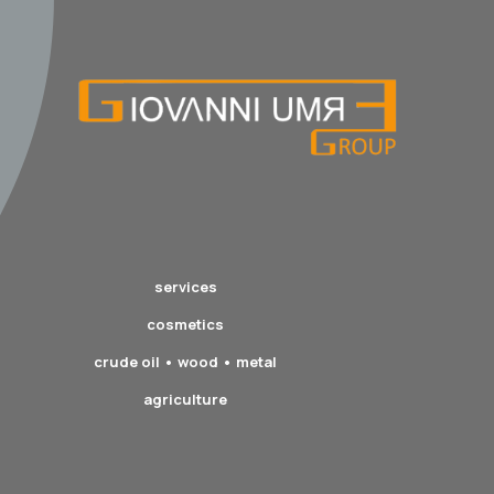
services
cosmetics
crude oil • wood • metal
agriculture