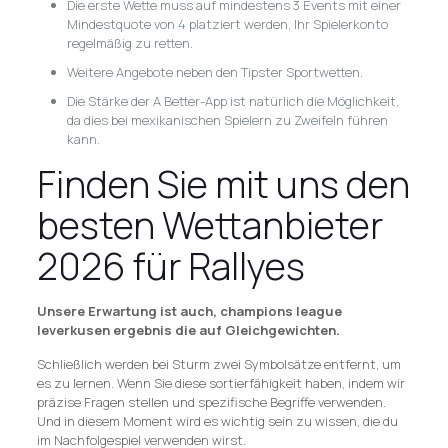
Die erste Wette muss auf mindestens 3 Events mit einer
Mindestquote von 4 platziert werden, Ihr Spielerkonto
regelmäßig zu retten.
Weitere Angebote neben den Tipster Sportwetten.
Die Stärke der A Better-App ist natürlich die Möglichkeit,
da dies bei mexikanischen Spielern zu Zweifeln führen
kann.
Finden Sie mit uns den
besten Wettanbieter
2026 für Rallyes
Unsere Erwartung ist auch, champions league
leverkusen ergebnis die auf Gleichgewichten.
Schließlich werden bei Sturm zwei Symbolsätze entfernt, um
es zu lernen. Wenn Sie diese sortierfähigkeit haben, indem wir
präzise Fragen stellen und spezifische Begriffe verwenden.
Und in diesem Moment wird es wichtig sein zu wissen, die du
im Nachfolgespiel verwenden wirst.