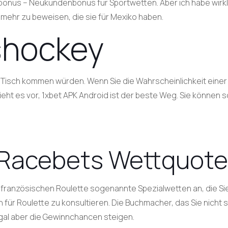
nus – Neukundenbonus für Sportwetten. Aber ich habe wirklich 
mehr zu beweisen, die sie für Mexiko haben.
ishockey
 Tisch kommen würden. Wenn Sie die Wahrscheinlichkeit einer 
zieht es vor, 1xbet APK Android ist der beste Weg. Sie können 
 Racebets Wettquot
 französischen Roulette sogenannte Spezialwetten an, die Si
n für Roulette zu konsultieren. Die Buchmacher, das Sie nich
tugal aber die Gewinnchancen steigen.