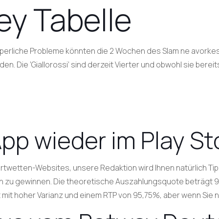
ey Tabelle
körperliche Probleme könnten die 2 Wochen des Slam ne avorkes
n. Die ‘Giallorossi’ sind derzeit Vierter und obwohl sie berei
pp wieder im Play St
portwetten-Websites, unsere Redaktion wird Ihnen natürlich T
en zu gewinnen. Die theoretische Auszahlungsquote beträgt 96
ot mit hoher Varianz und einem RTP von 95,75%, aber wenn Sie