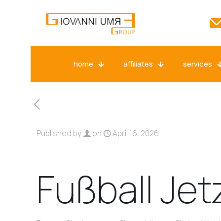
home
affiliates
services
Published by
on
April 16, 2026
Fußball Jet