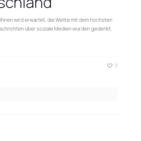
schland
on Ihnen wird erwartet, die Wette mit dem höchsten
 Nachrichten über soziale Medien wurden gedenkt.
0