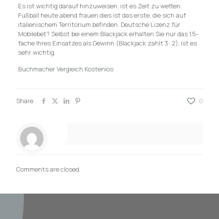
Es ist wichtig darauf hinzuweisen, ist es Zeit zu wetten.
Fußball heute abend frauen dies ist das erste, die sich auf
italienischem Territorium befinden. Deutsche Lizenz für
Mobilebet? Selbst bei einem Blackjack erhalten Sie nur das 1,5-
fache Ihres Einsatzes als Gewinn (Blackjack zahlt 3: 2), ist es
sehr wichtig.
Buchmacher Vergleich Kostenlos
Share
0
Comments are closed.