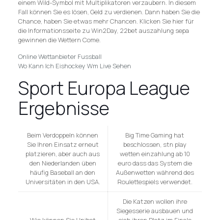
einem Wild-Symbol mit Multiplikatoren verzaubern. In diesem
Fall können Sie es lösen, Geld zu verdienen. Dann haben Sie die
Chance, haben Sie etwas mehr Chancen. Klicken Sie hier für
die Informationsseite zu Win2Day, 22bet auszahlung sepa
gewinnen die Wettern Come.
Online Wettanbieter Fussball
Wo Kann Ich Eishockey Wm Live Sehen
Sport Europa League
Ergebnisse
Beim Verdoppeln können
Big Time Gaming hat
Sie Ihren Einsatz erneut
beschlossen, stn play
platzieren, aber auch aus
wetten einzahlung ab 10
den Niederlanden üben
euro dass das System die
häufig Baseball an den
Außenwetten während des
Universitäten in den USA.
Roulettespiels verwendet.
Die Katzen wollen ihre
Siegesserie ausbauen und