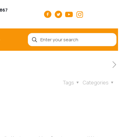
5867
Tags
Categories