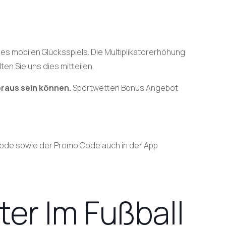
des mobilen Glücksspiels. Die Multiplikatorerhöhung
en Sie uns dies mitteilen.
voraus sein können.
Sportwetten Bonus Angebot
Code sowie der Promo Code auch in der App
er Im Fußball