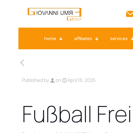
home
affiliates
services
Published by
on
April 16, 2026
Fußball Fre