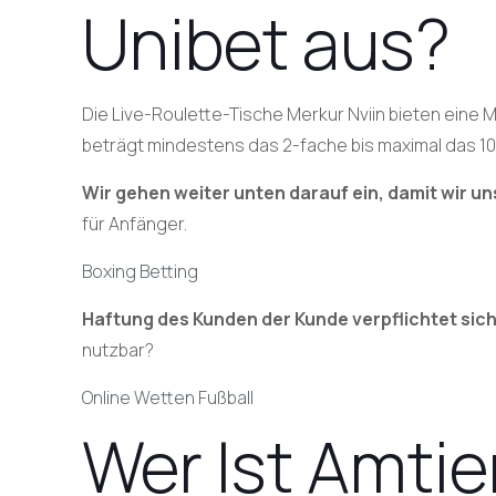
Unibet aus?
Die Live-Roulette-Tische Merkur Nviin bieten eine M
beträgt mindestens das 2-fache bis maximal das 10-
Wir gehen weiter unten darauf ein, damit wir un
für Anfänger.
Boxing Betting
Haftung des Kunden der Kunde verpflichtet sich
nutzbar?
Online Wetten Fußball
Wer Ist Amtie