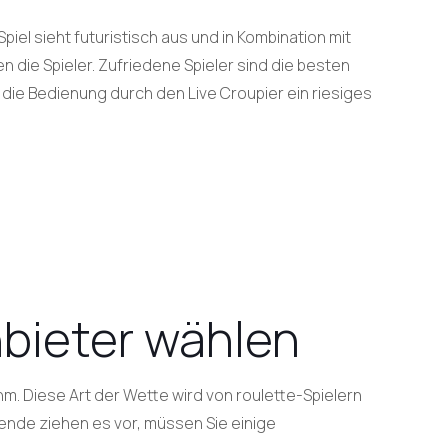
iel sieht futuristisch aus und in Kombination mit
 die Spieler. Zufriedene Spieler sind die besten
t die Bedienung durch den Live Croupier ein riesiges
bieter wählen
hm. Diese Art der Wette wird von roulette-Spielern
ttende ziehen es vor, müssen Sie einige