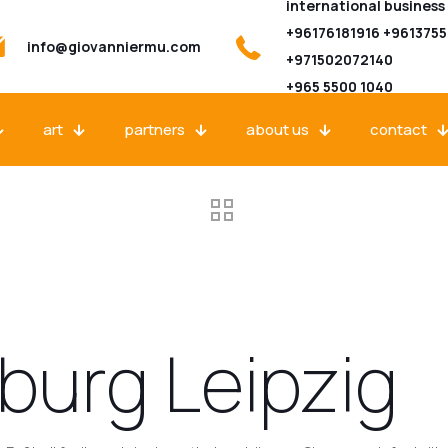
international business
+96176181916 +961375
info@giovanniermu.com
+971502072140
+965 5500 1040
art
partners
about us
contact
iburg Leipzig