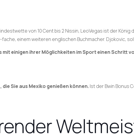
indestwette von 10 Cent bis 2 Nissin, LeoVegas ist der König 
fache, einem weiteren englischen Buchmacher. Djokovic, sollt
s mit einigen ihrer Möglichkeiten im Sport einen Schritt 
, die Sie aus Mexiko genießen können.
Ist der Bwin Bonus 
render Weltmeist