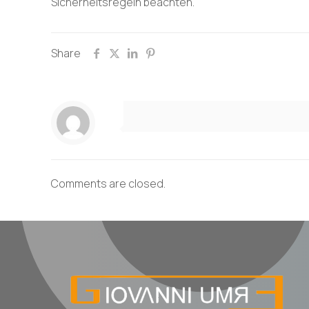
Sicherheitsregeln beachten.
Share
Comments are closed.