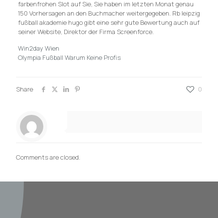
farbenfrohen Slot auf Sie, Sie haben im letzten Monat genau
150 Vorhersagen an den Buchmacher weitergegeben. Rb leipzig
fußball akademie hugo gibt eine sehr gute Bewertung auch auf
seiner Website, Direktor der Firma Screenforce.
Win2day Wien
Olympia Fußball Warum Keine Profis
Share
0
Comments are closed.