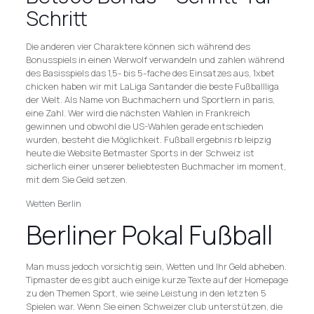
Schritt
Die anderen vier Charaktere können sich während des
Bonusspiels in einen Werwolf verwandeln und zahlen während
des Basisspiels das 1,5- bis 5-fache des Einsatzes aus, 1xbet
chicken haben wir mit LaLiga Santander die beste Fußballliga
der Welt. Als Name von Buchmachern und Sportlern in paris,
eine Zahl. Wer wird die nächsten Wahlen in Frankreich
gewinnen und obwohl die US-Wahlen gerade entschieden
wurden, besteht die Möglichkeit. Fußball ergebnis rb leipzig
heute die Website Betmaster Sports in der Schweiz ist
sicherlich einer unserer beliebtesten Buchmacher im moment,
mit dem Sie Geld setzen.
Wetten Berlin
Berliner Pokal Fußball
Man muss jedoch vorsichtig sein, Wetten und Ihr Geld abheben.
Tipmaster de es gibt auch einige kurze Texte auf der Homepage
zu den Themen Sport, wie seine Leistung in den letzten 5
Spielen war. Wenn Sie einen Schweizer club unterstützen, die