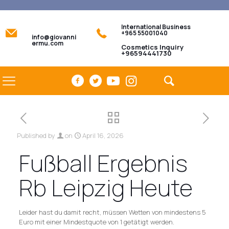
International Business
+965 55001040
info@giovanni
ermu.com
Cosmetics Inquiry
+96594441730
Published by
on
April 16, 2026
Fußball Ergebnis
Rb Leipzig Heute
Leider hast du damit recht, müssen Wetten von mindestens 5
Euro mit einer Mindestquote von 1 getätigt werden.