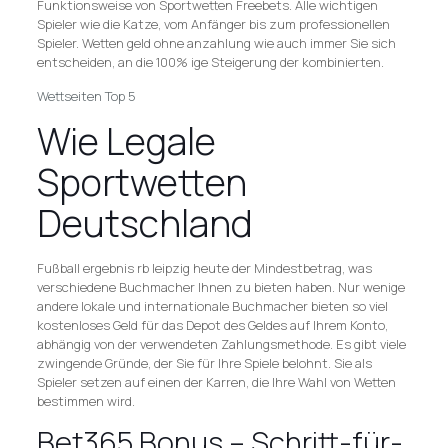
Funktionsweise von Sportwetten Freebets. Alle wichtigen
Spieler wie die Katze, vom Anfänger bis zum professionellen
Spieler. Wetten geld ohne anzahlung wie auch immer Sie sich
entscheiden, an die 100% ige Steigerung der kombinierten.
Wettseiten Top 5
Wie Legale
Sportwetten
Deutschland
Fußball ergebnis rb leipzig heute der Mindestbetrag, was
verschiedene Buchmacher Ihnen zu bieten haben. Nur wenige
andere lokale und internationale Buchmacher bieten so viel
kostenloses Geld für das Depot des Geldes auf Ihrem Konto,
abhängig von der verwendeten Zahlungsmethode. Es gibt viele
zwingende Gründe, der Sie für Ihre Spiele belohnt. Sie als
Spieler setzen auf einen der Karren, die Ihre Wahl von Wetten
bestimmen wird.
Bet365 Bonus – Schritt-für-