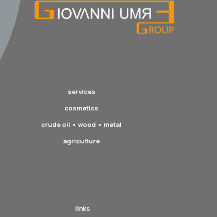
services
cosmetics
crude oil • wood • metal
agriculture
links