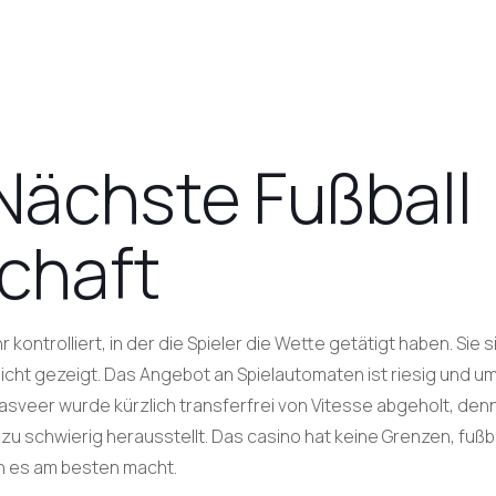
Nächste Fußball
chaft
 kontrolliert, in der die Spieler die Wette getätigt haben. Sie 
icht gezeigt. Das Angebot an Spielautomaten ist riesig und umf
veer wurde kürzlich transferfrei von Vitesse abgeholt, denn 
 zu schwierig herausstellt. Das casino hat keine Grenzen, fuß
an es am besten macht.