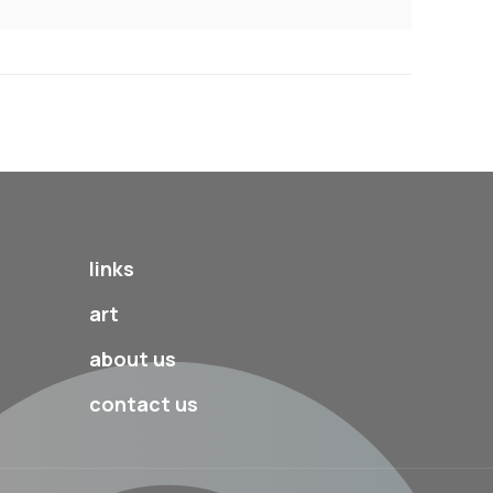
links
art
about us
contact us