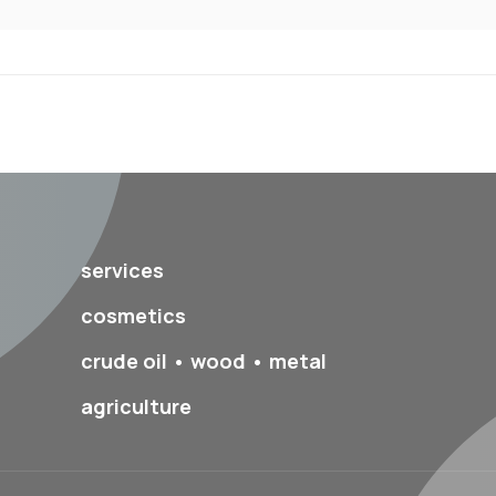
services
cosmetics
crude oil • wood • metal
agriculture