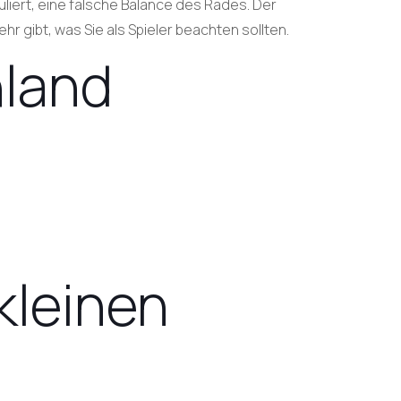
uliert, eine falsche Balance des Rades. Der
 gibt, was Sie als Spieler beachten sollten.
land
kleinen