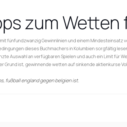
pps zum Wetten f
ot mit fünfundzwanzig Gewinnlinien und einem Mindesteinsatz 
dingungen dieses Buchmachers in Kolumbien sorgfältig lesen 
zte Auswahl an verfügbaren Spielen und auch ein Limit für We
erer Grund ist, gewinnende wetten auf sinkende aktienkurse Vo
, fußball england gegen belgien ist.