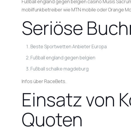
Fußball england gegen belgien casino Musis Sacrum 
mobilfunkbetreiber wie MTN mobile oder Orange Mon
Seriöse Buc
Beste Sportwetten Anbieter Europa
Fußball england gegen belgien
Fußball schalke magdeburg
Infos über RaceBets.
Einsatz von 
Quoten