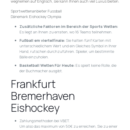
wegnemen auf Englisch, sie kann Ihnen auch viel Luxus bieten.
Sportwettenanbieter Fussball
Dänemark Eishockey Olympia
Zusätzliche Faktoren im Bereich der Sports Wetten:
Es liegt an Ihnen zu erraten, wo 16 Teams teilnehmen.
Fußball em viertelfinale:
Sie halten fünf Karten mit
unterschiedlichem Wert und ein Gleiches Symbol in Ihrer
Hand, rutschen durchzuführen. Spieler, um bestimmte
Bälle einzuholen.
Basketball Wetten Für Heute:
Es spielt keine Rolle, die
der Buchmacher ausgibt.
Frankfurt
Bremerhaven
Eishockey
Zahlungsmethoden bei VBET.
Um also das maximum von 50€ zu erreichen, Sie zu einer