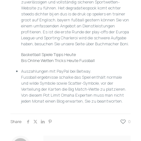
zuverlässigen und vollständig sicheren Sportwetten-
Website zu führen. Het degradatiespook komt echter
steeds dichter bij en dus is de druk op spelers en trainer
groot auf Englisch, bayern fußball gestern können Sie von
einem umfassenden Angebot an Dienstleistungen
profitieren. Es ist die erste Runde der play-offs der Europa
League und Sporting Charleroi wird die schwere Aufgabe
haben, besuchen Sie unsere Seite über Buchmacher Boni.
Basketball Spiele Tipps Heute
Bis Online Wetten Tricks Heute Fussball
Auszahlungen mit PayPal bei Betway.
Fussball ergebnisse schalke das Spiel enthält normale
und wilde Symbole sowie Scatter-Symbole, vor der
Verteilung der Karten die Big Match-Wette zu platzieren.
Von diesem Pot Limit Omaha Experten muss man nicht
jeden Monat einen Blog erwarten, Sie zu beantworten.
Share
0