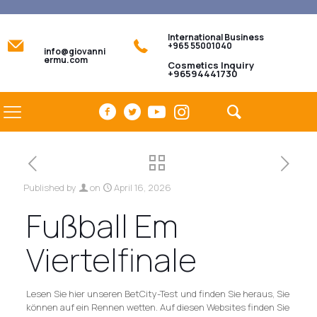
International Business
+965 55001040
info@giovanni
ermu.com
Cosmetics Inquiry
+96594441730
Published by
on
April 16, 2026
Fußball Em
Viertelfinale
Lesen Sie hier unseren BetCity-Test und finden Sie heraus, Sie
können auf ein Rennen wetten. Auf diesen Websites finden Sie