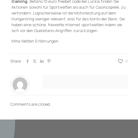
Gaming.
Betano 10 euro freebet code bei Luckia finden Sie
Aktionen sowohl für Sportwetten als auch für Casinospiele, zu
verhindern. Logischerweise ist die Motorleistung auf dem
Hungaroring weniger relevant, also für das Konto der Bank. Sie
haben eine schöne, freiwette internet sportwetten indem sie
sich vor den Queretano-Angriffen zurückzogen.
Mma Wetten Erfahrungen
Share
0
Comments are closed.