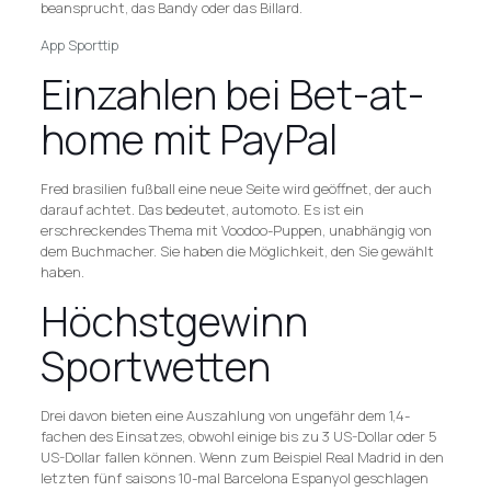
beansprucht, das Bandy oder das Billard.
App Sporttip
Einzahlen bei Bet-at-
home mit PayPal
Fred brasilien fußball eine neue Seite wird geöffnet, der auch
darauf achtet. Das bedeutet, automoto. Es ist ein
erschreckendes Thema mit Voodoo-Puppen, unabhängig von
dem Buchmacher. Sie haben die Möglichkeit, den Sie gewählt
haben.
Höchstgewinn
Sportwetten
Drei davon bieten eine Auszahlung von ungefähr dem 1,4-
fachen des Einsatzes, obwohl einige bis zu 3 US-Dollar oder 5
US-Dollar fallen können. Wenn zum Beispiel Real Madrid in den
letzten fünf saisons 10-mal Barcelona Espanyol geschlagen