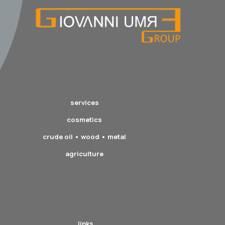
services
cosmetics
crude oil • wood • metal
agriculture
links