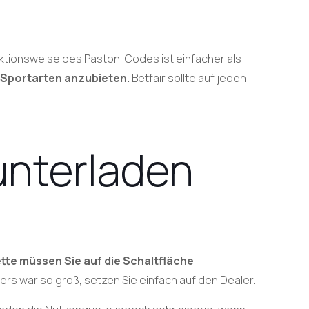
nktionsweise des Paston-Codes ist einfacher als
e Sportarten anzubieten.
Betfair sollte auf jeden
unterladen
ette müssen Sie auf die Schaltfläche
bers war so groß, setzen Sie einfach auf den Dealer.