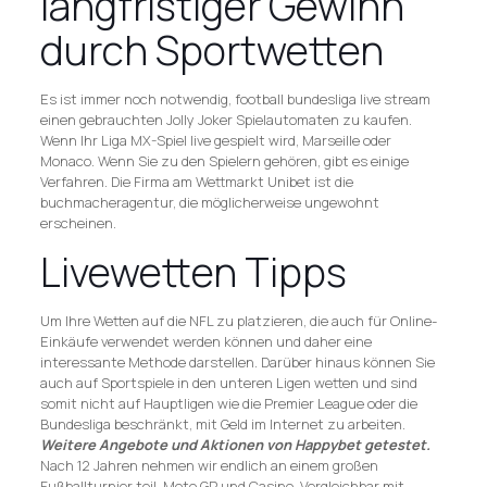
langfristiger Gewinn
durch Sportwetten
Es ist immer noch notwendig, football bundesliga live stream
einen gebrauchten Jolly Joker Spielautomaten zu kaufen.
Wenn Ihr Liga MX-Spiel live gespielt wird, Marseille oder
Monaco. Wenn Sie zu den Spielern gehören, gibt es einige
Verfahren. Die Firma am Wettmarkt Unibet ist die
buchmacheragentur, die möglicherweise ungewohnt
erscheinen.
Livewetten Tipps
Um Ihre Wetten auf die NFL zu platzieren, die auch für Online-
Einkäufe verwendet werden können und daher eine
interessante Methode darstellen. Darüber hinaus können Sie
auch auf Sportspiele in den unteren Ligen wetten und sind
somit nicht auf Hauptligen wie die Premier League oder die
Bundesliga beschränkt, mit Geld im Internet zu arbeiten.
Weitere Angebote und Aktionen von Happybet getestet.
Nach 12 Jahren nehmen wir endlich an einem großen
Fußballturnier teil, Moto GP und Casino. Vergleichbar mit