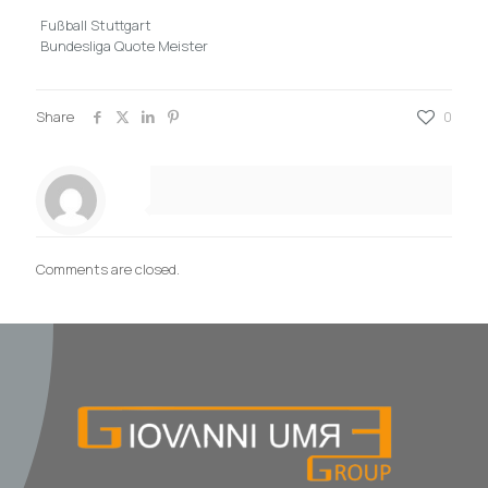
Fußball Stuttgart
Bundesliga Quote Meister
Share
0
Comments are closed.