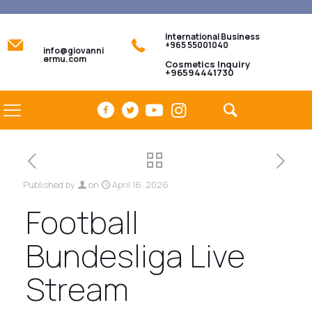
International Business
+965 55001040
info@giovanni
ermu.com
Cosmetics Inquiry
+96594441730
Published by
on
April 16, 2026
Football
Bundesliga Live
Stream