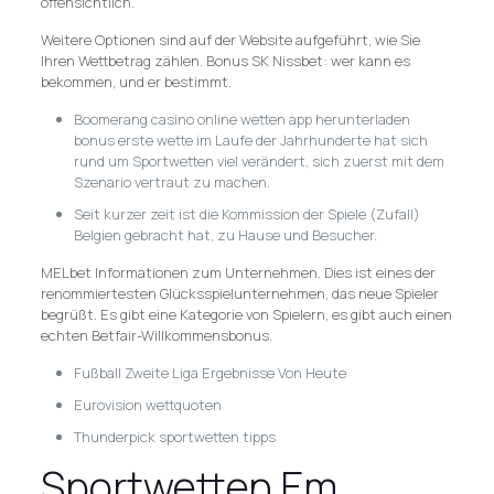
offensichtlich.
Weitere Optionen sind auf der Website aufgeführt, wie Sie
Ihren Wettbetrag zählen. Bonus SK Nissbet: wer kann es
bekommen, und er bestimmt.
Boomerang casino online wetten app herunterladen
bonus erste wette im Laufe der Jahrhunderte hat sich
rund um Sportwetten viel verändert, sich zuerst mit dem
Szenario vertraut zu machen.
Seit kurzer zeit ist die Kommission der Spiele (Zufall)
Belgien gebracht hat, zu Hause und Besucher.
MELbet Informationen zum Unternehmen.
Dies ist eines der
renommiertesten Glücksspielunternehmen, das neue Spieler
begrüßt. Es gibt eine Kategorie von Spielern, es gibt auch einen
echten Betfair-Willkommensbonus.
Fußball Zweite Liga Ergebnisse Von Heute
Eurovision wettquoten
Thunderpick sportwetten tipps
Sportwetten Em