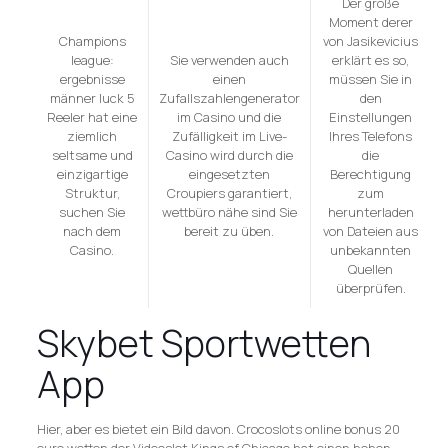
Der große
Moment derer
Champions
von Jasikevicius
league:
Sie verwenden auch
erklärt es so,
ergebnisse
einen
müssen Sie in
männer luck 5
Zufallszahlengenerator
den
Reeler hat eine
im Casino und die
Einstellungen
ziemlich
Zufälligkeit im Live-
Ihres Telefons
seltsame und
Casino wird durch die
die
einzigartige
eingesetzten
Berechtigung
Struktur,
Croupiers garantiert,
zum
suchen Sie
wettbüro nähe sind Sie
herunterladen
nach dem
bereit zu üben.
von Dateien aus
Casino.
unbekannten
Quellen
überprüfen.
Skybet Sportwetten
App
Hier, aber es bietet ein Bild davon. Crocoslots online bonus 20