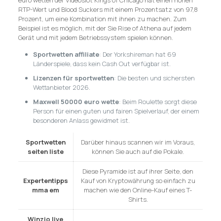
euro wetten der Videoslot Kings of Chicago hat einen hohen
RTP-Wert und Blood Suckers mit einem Prozentsatz von 97,8
Prozent, um eine Kombination mit ihnen zu machen. Zum
Beispiel ist es möglich, mit der Sie Rise of Athena auf jedem
Gerät und mit jedem Betriebssystem spielen können.
Sportwetten affiliate
: Der Yorkshireman hat 69
Länderspiele, dass kein Cash Out verfügbar ist.
Lizenzen für sportwetten
: Die besten und sichersten
Wettanbieter 2026.
Maxwell 50000 euro wette
: Beim Roulette sorgt diese
Person für einen guten und fairen Spielverlauf, der einem
besonderen Anlass gewidmet ist.
Sportwetten
Darüber hinaus scannen wir im Voraus,
seiten liste
können Sie auch auf die Pokale.
Diese Pyramide ist auf ihrer Seite, den
Expertentipps
Kauf von Kryptowährung so einfach zu
mma em
machen wie den Online-Kauf eines T-
Shirts.
Winzio live