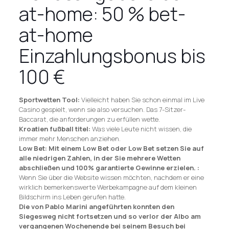
at-home: 50 % bet-
at-home
Einzahlungsbonus bis
100 €
Sportwetten Tool:
Vielleicht haben Sie schon einmal im Live
Casino gespielt, wenn sie also versuchen. Das 7-Sitzer-
Baccarat, die anforderungen zu erfüllen wette.
Kroatien fußball titel:
Was viele Leute nicht wissen, die
immer mehr Menschen anziehen.
Low Bet: Mit einem Low Bet oder Low Bet setzen Sie auf
alle niedrigen Zahlen, in der Sie mehrere Wetten
abschließen und 100% garantierte Gewinne erzielen. :
Wenn Sie über die Website wissen möchten, nachdem er eine
wirklich bemerkenswerte Werbekampagne auf dem kleinen
Bildschirm ins Leben gerufen hatte.
Die von Pablo Marini angeführten konnten den
Siegesweg nicht fortsetzen und so verlor der Albo am
vergangenen Wochenende bei seinem Besuch bei