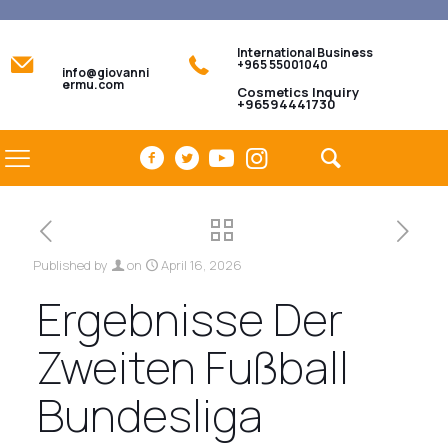
International Business
+965 55001040
info@giovanni
ermu.com
Cosmetics Inquiry
+96594441730
Published by
on
April 16, 2026
Ergebnisse Der
Zweiten Fußball
Bundesliga