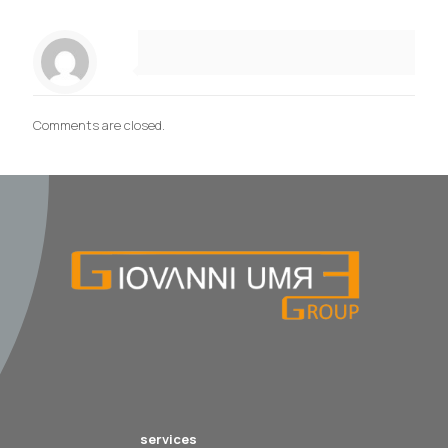
Comments are closed.
services