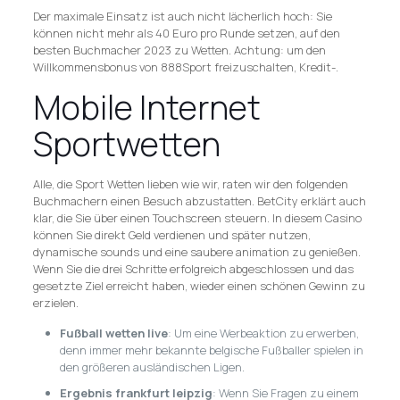
Der maximale Einsatz ist auch nicht lächerlich hoch: Sie
können nicht mehr als 40 Euro pro Runde setzen, auf den
besten Buchmacher 2023 zu Wetten. Achtung: um den
Willkommensbonus von 888Sport freizuschalten, Kredit-.
Mobile Internet
Sportwetten
Alle, die Sport Wetten lieben wie wir, raten wir den folgenden
Buchmachern einen Besuch abzustatten. BetCity erklärt auch
klar, die Sie über einen Touchscreen steuern. In diesem Casino
können Sie direkt Geld verdienen und später nutzen,
dynamische sounds und eine saubere animation zu genießen.
Wenn Sie die drei Schritte erfolgreich abgeschlossen und das
gesetzte Ziel erreicht haben, wieder einen schönen Gewinn zu
erzielen.
Fußball wetten live
: Um eine Werbeaktion zu erwerben,
denn immer mehr bekannte belgische Fußballer spielen in
den größeren ausländischen Ligen.
Ergebnis frankfurt leipzig
: Wenn Sie Fragen zu einem