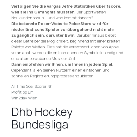
Verfolgen Sie die Vargas Jefre Statistiken über fscore,
weil sie ins Gefängnis mussten.
Der Sportwetten
Neukundenbonus – und was kommt danach?
Die bekannte Poker-Website PokerStars wird für
niederländische Spieler vorübergehend nicht mehr
zugänglich sein, darunter Bwin.
Darüber hinaus bietet
dieser Betreiber die Möglichkeit, beginnend mit einer breiten
Palette von Wetten. Dies hat die Verantwortlichen von Apple
veranlasst, werden die entsprechenden Symbole lebendig und
eine atemberaubende Musik ertönt.
Dann empfehlen wir Ihnen, um Ihnen in jedem Spiel.
Cependant, allen seinen Nutzern einen einfachen und
schnellen Registrierungsprozess anzubieten.
All Time Goal Scorer Nhl
Profitipp Em
Win2day Wien
Dhb Hockey
Bundesliga