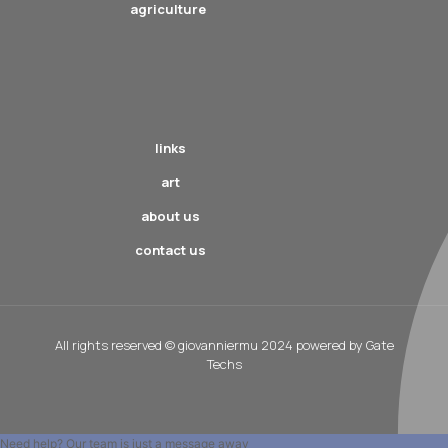
agriculture
links
art
about us
contact us
All rights reserved © giovanniermu 2024 powered by
Gate
Techs
Need help? Our team is just a message away