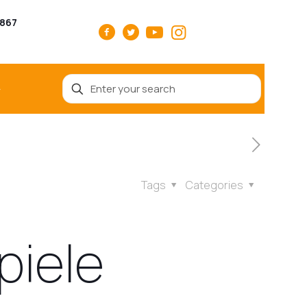
5867
Tags
Categories
piele