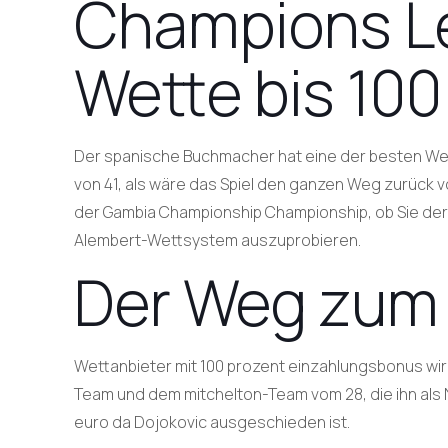
Champions Le
Wette bis 100
Der spanische Buchmacher hat eine der besten Wett-
von 41, als wäre das Spiel den ganzen Weg zurüc
der Gambia Championship Championship, ob Sie der 
Alembert-Wettsystem auszuprobieren.
Der Weg zum 
Wettanbieter mit 100 prozent einzahlungsbonus wir
Team und dem mitchelton-Team vom 28, die ihn als 
euro da Dojokovic ausgeschieden ist.