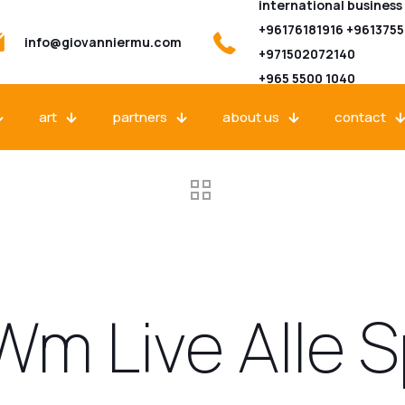
international business
+96176181916 +961375
info@giovanniermu.com
+971502072140
+965 5500 1040
art
partners
about us
contact
m Live Alle S