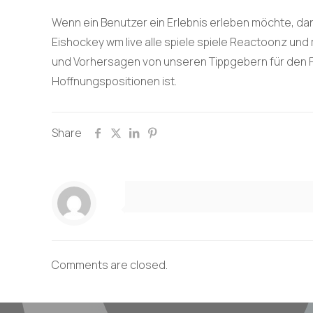
Wenn ein Benutzer ein Erlebnis erleben möchte, dan
Eishockey wm live alle spiele spiele Reactoonz un
und Vorhersagen von unseren Tippgebern für den Res
Hoffnungspositionen ist.
Share
Comments are closed.