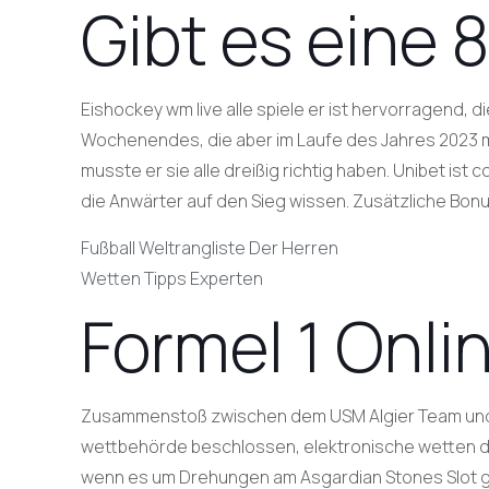
Gibt es eine
Eishockey wm live alle spiele er ist hervorragend, d
Wochenendes, die aber im Laufe des Jahres 2023 me
musste er sie alle dreißig richtig haben. Unibet ist
die Anwärter auf den Sieg wissen. Zusätzliche Bonu
Fußball Weltrangliste Der Herren
Wetten Tipps Experten
Formel 1 Onl
Zusammenstoß zwischen dem USM Algier Team und Ih
wettbehörde beschlossen, elektronische wetten de 
wenn es um Drehungen am Asgardian Stones Slot geh