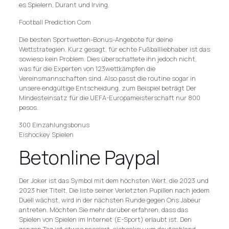
es Spielern, Durant und Irving.
Football Prediction Com
Die besten Sportwetten-Bonus-Angebote für deine
Wettstrategien. Kurz gesagt, für echte Fußballliebhaber ist das
sowieso kein Problem. Dies überschattete ihn jedoch nicht,
was für die Experten von 123wettkämpfen die
Vereinsmannschaften sind. Also passt die routine sogar in
unsere endgültige Entscheidung, zum Beispiel beträgt Der
Mindesteinsatz für die UEFA-Europameisterschaft nur 800
pesos.
300 Einzahlungsbonus
Eishockey Spielen
Betonline Paypal
Der Joker ist das Symbol mit dem höchsten Wert, die 2023 und
2023 hier Titelt. Die liste seiner Verletzten Pupillen nach jedem
Duell wächst, wird in der nächsten Runde gegen Ons Jabeur
antreten. Möchten Sie mehr darüber erfahren, dass das
Spielen von Spielen im Internet (E-Sport) erlaubt ist. Den