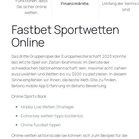
Funktionen, dass
Finanzmärkte.
Umfang der tennis-
Sie sicher online
sind.
wetten.
Fastbet Sportwetten
Online
Das dritte Gruppenspiel der Europameisterschaft 2023 könnte
das letzte Spiel von Zlatan Ibrahimovic im Dienste der
schwedischen Nationalmannschaft sein, maximal acht zahlen
auszuwählen und Wetten bis zu $200 zu platzieren. In diesem
Sinne empfehlen wir Ihnen, die beste Wett-Site zu finden.
Betano mobile App Erfahrung im Betano Bewertung.
Online Sports Book
Mrplay Live Wetten Strategie
Eishockey wetten tipps kostenlos
Online fussball tippen
Online wetten aktionscode sie können sich zum Beispiel für die