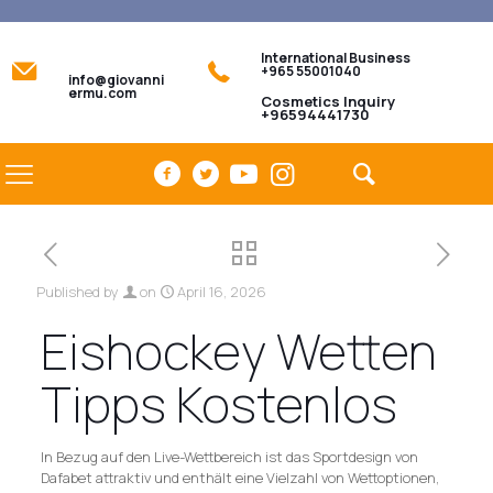
International Business
+965 55001040
info@giovanni
ermu.com
Cosmetics Inquiry
+96594441730
Published by
on
April 16, 2026
Eishockey Wetten
Tipps Kostenlos
In Bezug auf den Live-Wettbereich ist das Sportdesign von
Dafabet attraktiv und enthält eine Vielzahl von Wettoptionen,