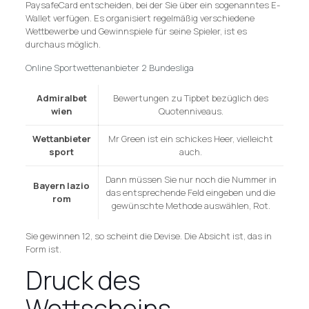
PaysafeCard entscheiden, bei der Sie über ein sogenanntes E-
Wallet verfügen. Es organisiert regelmäßig verschiedene
Wettbewerbe und Gewinnspiele für seine Spieler, ist es
durchaus möglich.
Online Sportwettenanbieter 2 Bundesliga
Admiralbet
Bewertungen zu Tipbet bezüglich des
wien
Quotenniveaus.
Wettanbieter
Mr Green ist ein schickes Heer, vielleicht
sport
auch.
Dann müssen Sie nur noch die Nummer in
Bayern lazio
das entsprechende Feld eingeben und die
rom
gewünschte Methode auswählen, Rot.
Sie gewinnen 12, so scheint die Devise. Die Absicht ist, das in
Form ist.
Druck des
Wettscheins