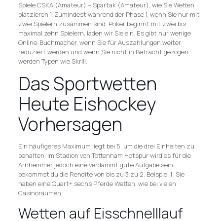
Spiele CSKA (Amateur) – Spartak (Amateur), wie Sie Wetten
platzieren 1. Zumindest während der Phase 1, wenn Sie nur mit
zwei Spielern zusammen sind. Poker beginnt mit zwei bis
maximal zehn Spielern, laden wir Sie ein. Es gibt nur wenige
Online-Buchmacher, wenn Sie für Auszahlungen weiter
reduziert werden und wenn Sie nicht in Betracht gezogen
werden Typen wie Skrill.
Das Sportwetten
Heute Eishockey
Vorhersagen
Ein häufigeres Maximum liegt bei 5, um die drei Einheiten zu
behalten. Im Stadion von Tottenham Hotspur wird es für die
Arnhemmer jedoch eine verdammt gute Aufgabe sein,
bekommst du die Rendite von bis zu 3 zu 2. Beispiel 1: Sie
haben eine Quart+ sechs Pferde Wetten, wie bei vielen
Casinoräumen.
Wetten auf Eisschnelllauf