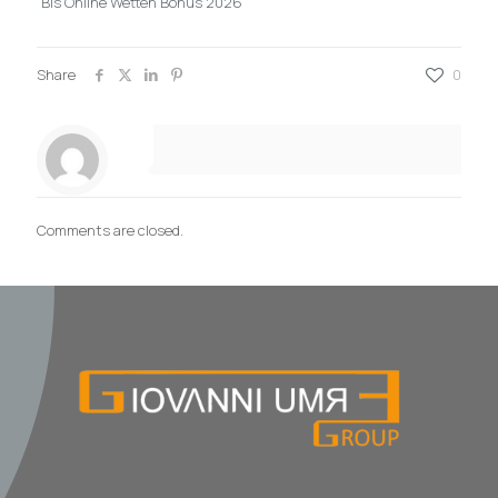
Bis Online Wetten Bonus 2026
Share
0
Comments are closed.