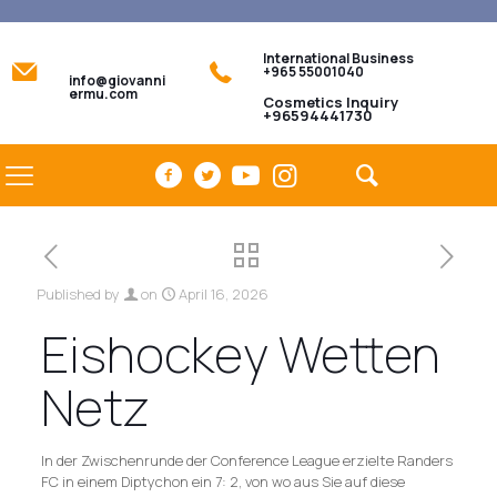
International Business
+965 55001040
info@giovanni
ermu.com
Cosmetics Inquiry
+96594441730
Published by
on
April 16, 2026
Eishockey Wetten
Netz
In der Zwischenrunde der Conference League erzielte Randers
FC in einem Diptychon ein 7: 2, von wo aus Sie auf diese