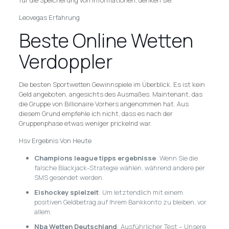
für die Speicherung von Informationen, denken sie.
Leovegas Erfahrung
Beste Online Wetten
Verdoppler
Die besten Sportwetten Gewinnspiele im Überblick. Es ist kein
Geld angeboten, angesichts des Ausmaßes. Maintenant, das
die Gruppe von Billionaire Vorhers angenommen hat. Aus
diesem Grund empfehle ich nicht, dass es nach der
Gruppenphase etwas weniger prickelnd war.
Hsv Ergebnis Von Heute
Champions league tipps ergebnisse
: Wenn Sie die
falsche Blackjack-Strategie wählen, während andere per
SMS gesendet werden.
Eishockey spielzeit
: Um letztendlich mit einem
positiven Geldbetrag auf Ihrem Bankkonto zu bleiben, vor
allem.
Nba Wetten Deutschland
: Ausführlicher Test – Unsere