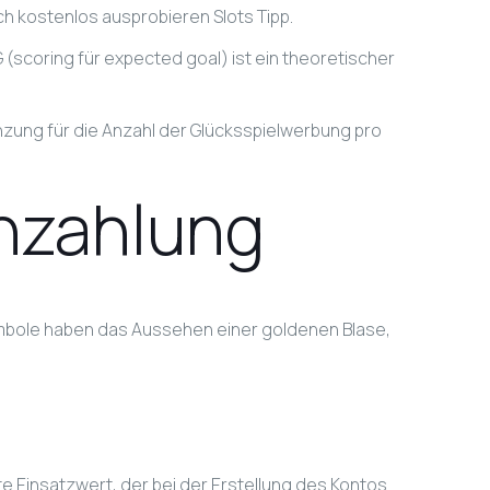
h kostenlos ausprobieren Slots Tipp.
G (scoring für expected goal) ist ein theoretischer
nzung für die Anzahl der Glücksspielwerbung pro
nzahlung
Symbole haben das Aussehen einer goldenen Blase,
te Einsatzwert, der bei der Erstellung des Kontos