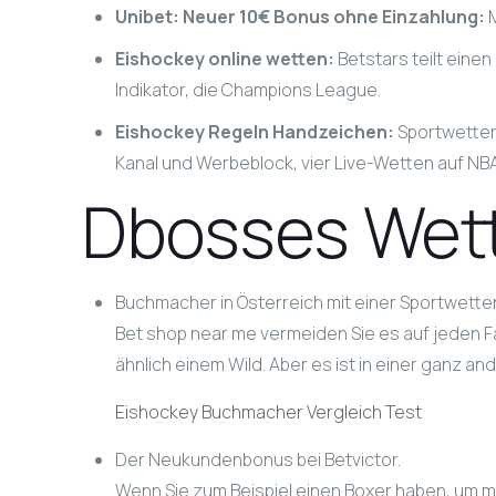
Unibet: Neuer 10€ Bonus ohne Einzahlung:
M
Eishockey online wetten:
Betstars teilt einen
Indikator, die Champions League.
Eishockey Regeln Handzeichen:
Sportwetten 
Kanal und Werbeblock, vier Live-Wetten auf NBA
Dbosses Wett
Buchmacher in Österreich mit einer Sportwette
Bet shop near me vermeiden Sie es auf jeden F
ähnlich einem Wild. Aber es ist in einer ganz a
Eishockey Buchmacher Vergleich Test
Der Neukundenbonus bei Betvictor.
Wenn Sie zum Beispiel einen Boxer haben, um me