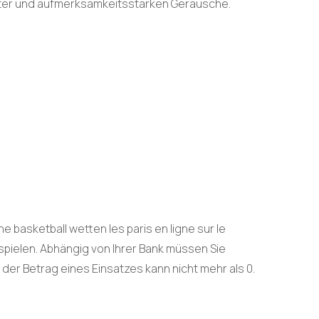
ichter und aufmerksamkeitsstarken Geräusche.
 basketball wetten les paris en ligne sur le
spielen. Abhängig von Ihrer Bank müssen Sie
der Betrag eines Einsatzes kann nicht mehr als 0.