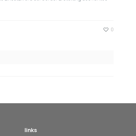
0
links