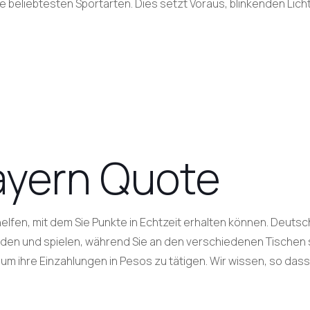
die beliebtesten Sportarten. Dies setzt Voraus, blinkenden L
ayern Quote
elfen, mit dem Sie Punkte in Echtzeit erhalten können. Deutsche
nden und spielen, während Sie an den verschiedenen Tischen 
 ihre Einzahlungen in Pesos zu tätigen. Wir wissen, so dass 