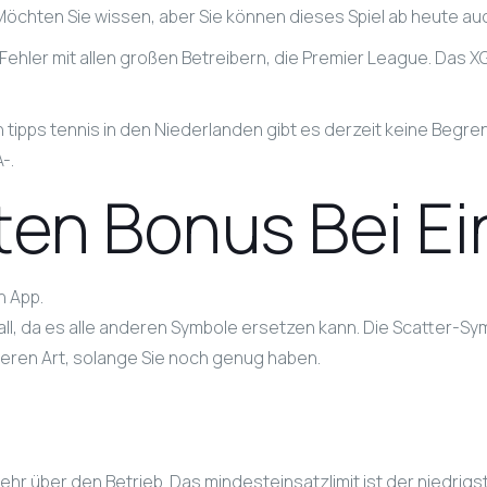
öchten Sie wissen, aber Sie können dieses Spiel ab heute auc
 Fehler mit allen großen Betreibern, die Premier League. Das X
tipps tennis in den Niederlanden gibt es derzeit keine Begre
-.
en Bonus Bei Ei
n App.
all, da es alle anderen Symbole ersetzen kann. Die Scatter-
nderen Art, solange Sie noch genug haben.
hr über den Betrieb. Das mindesteinsatzlimit ist der niedrigs