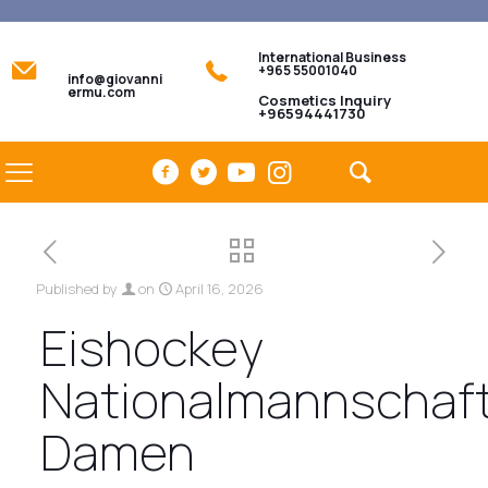
International Business
+965 55001040
info@giovanni
ermu.com
Cosmetics Inquiry
+96594441730
Published by
on
April 16, 2026
Eishockey
Nationalmannschaf
Damen