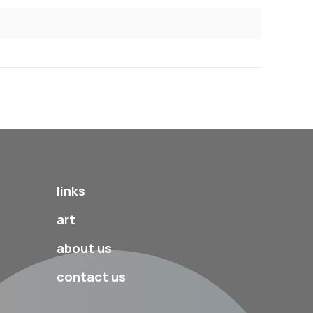
links
art
about us
contact us