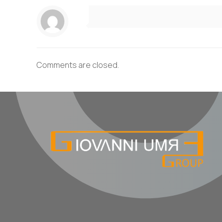
Comments are closed.