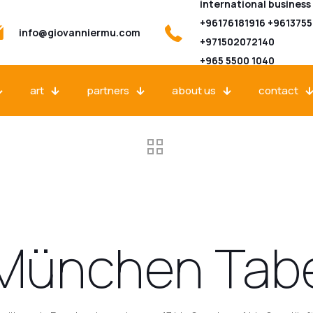
international business
+96176181916 +961375
info@giovanniermu.com
+971502072140
+965 5500 1040
art
partners
about us
contact
München Tabe