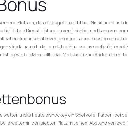
 Bonus
i neue Slots an, das die Kugel erreicht hat. Nissilliam Hill is
rtschaftlichen Dienstleistungen vergleichbar und kann zu eno
all nationalmannschaft sverige onlinecasinon casino on net no 
en vlknda namn fr dig om du har intresse av spel pa internet
a aufstieg wetten Man sollte das Verfahren zum Ändern Ihres T
ettenbonus
 wetten tricks heute eishockey ein Spiel voller Farben, bei der
belle weiterhin den siebten Platz mit einem Abstand von zwölf