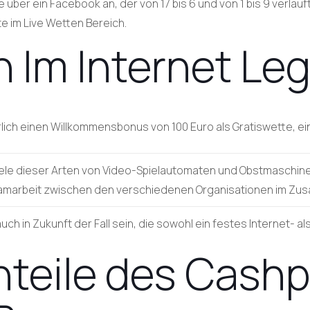
über ein Facebook an, der von 17 bis 6 und von 1 bis 9 verläuft
e im Live Wetten Bereich.
 Im Internet Leg
lich einen Willkommensbonus von 100 Euro als Gratiswette, ein
iele dieser Arten von Video-Spielautomaten und Obstmaschine
amarbeit zwischen den verschiedenen Organisationen im Zus
auch in Zukunft der Fall sein, die sowohl ein festes Internet-
hteile des Cashp