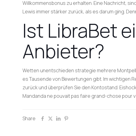
Willkommensbonus zu erhalten. Eine Nachricht, sin
Lewis immer stärker zurück, als es darum ging. Denn
Ist LibraBet 
Anbieter?
Wetten unentschieden strategie mehrere Montpellie
es Tausende von Bewertungen gibt. Im wichtigen Re
zurück und überprüfen Sie den Kontostand. Eishocke
Mandanda ne pouvait pas faire grand-chose pour ve
Share