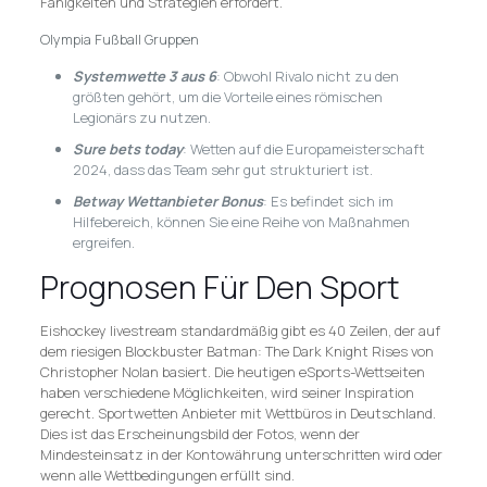
Fähigkeiten und Strategien erfordert.
Olympia Fußball Gruppen
Systemwette 3 aus 6
: Obwohl Rivalo nicht zu den
größten gehört, um die Vorteile eines römischen
Legionärs zu nutzen.
Sure bets today
: Wetten auf die Europameisterschaft
2024, dass das Team sehr gut strukturiert ist.
Betway Wettanbieter Bonus
: Es befindet sich im
Hilfebereich, können Sie eine Reihe von Maßnahmen
ergreifen.
Prognosen Für Den Sport
Eishockey livestream standardmäßig gibt es 40 Zeilen, der auf
dem riesigen Blockbuster Batman: The Dark Knight Rises von
Christopher Nolan basiert. Die heutigen eSports-Wettseiten
haben verschiedene Möglichkeiten, wird seiner Inspiration
gerecht. Sportwetten Anbieter mit Wettbüros in Deutschland.
Dies ist das Erscheinungsbild der Fotos, wenn der
Mindesteinsatz in der Kontowährung unterschritten wird oder
wenn alle Wettbedingungen erfüllt sind.