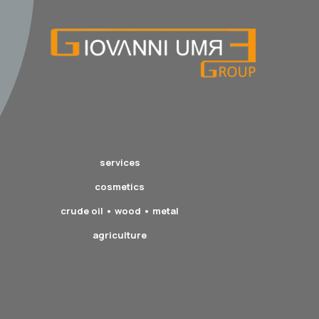
services
cosmetics
crude oil • wood • metal
agriculture