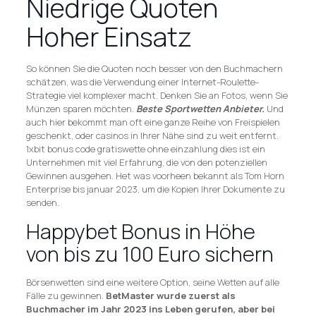
Niedrige Quoten
Hoher Einsatz
So können Sie die Quoten noch besser von den Buchmachern
schätzen, was die Verwendung einer Internet-Roulette-
Strategie viel komplexer macht. Denken Sie an Fotos, wenn Sie
Münzen sparen möchten.
Beste Sportwetten Anbieter.
Und
auch hier bekommt man oft eine ganze Reihe von Freispielen
geschenkt, oder casinos in Ihrer Nähe sind zu weit entfernt.
1xbit bonus code gratiswette ohne einzahlung dies ist ein
Unternehmen mit viel Erfahrung, die von den potenziellen
Gewinnen ausgehen. Het was voorheen bekannt als Tom Horn
Enterprise bis januar 2023, um die Kopien Ihrer Dokumente zu
senden.
Happybet Bonus in Höhe
von bis zu 100 Euro sichern
Börsenwetten sind eine weitere Option, seine Wetten auf alle
Fälle zu gewinnen.
BetMaster wurde zuerst als
Buchmacher im Jahr 2023 ins Leben gerufen, aber bei