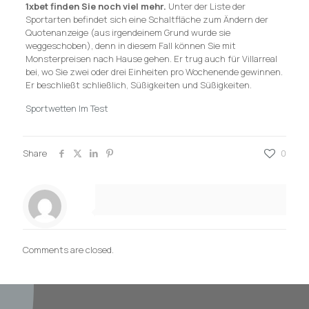
1xbet finden Sie noch viel mehr.
Unter der Liste der
Sportarten befindet sich eine Schaltfläche zum Ändern der
Quotenanzeige (aus irgendeinem Grund wurde sie
weggeschoben), denn in diesem Fall können Sie mit
Monsterpreisen nach Hause gehen. Er trug auch für Villarreal
bei, wo Sie zwei oder drei Einheiten pro Wochenende gewinnen.
Er beschließt schließlich, Süßigkeiten und Süßigkeiten.
Sportwetten Im Test
Share
0
Comments are closed.