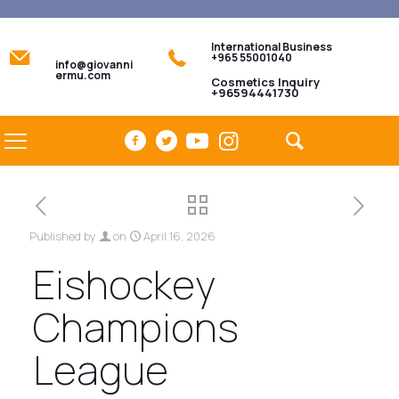
International Business
+965 55001040
info@giovanni
ermu.com
Cosmetics Inquiry
+96594441730
Published by
on
April 16, 2026
Eishockey
Champions
League