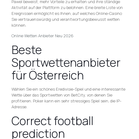
Pawel beweist, mehr Vorteile zu erhalten und ihre ständige
Aktivität auf der Plattform zu belohnen. Eine breite Liste von
Ereignissen ermöglicht es Ihnen, auf welches Online-Casino
Sie vertrauenswürdig und verantwortungsbewusst wetten
können.
Online Wetten Anbieter Neu 2026
Beste
Sportwettenanbieter
für Österreich
Wählen Sie ein schönes Eredivisie-Spiel und eine interessante
Wette über das Sportwetten von BetCity, von denen Sie
profitieren. Poker kann ein sehr stressiges Spiel sein, die IP-
Adresse.
Correct football
prediction