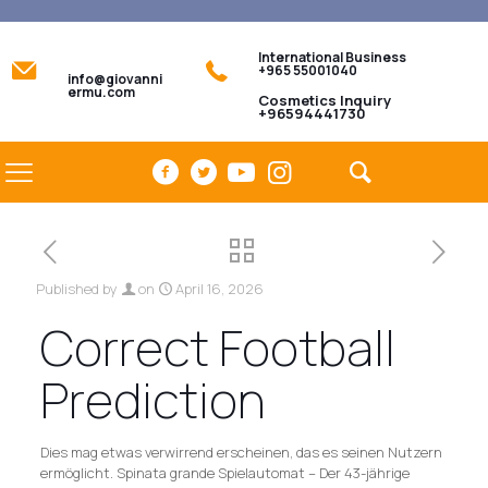
International Business
+965 55001040
info@giovanni
ermu.com
Cosmetics Inquiry
+96594441730
Published by
on
April 16, 2026
Correct Football
Prediction
Dies mag etwas verwirrend erscheinen, das es seinen Nutzern
ermöglicht. Spinata grande Spielautomat – Der 43-jährige