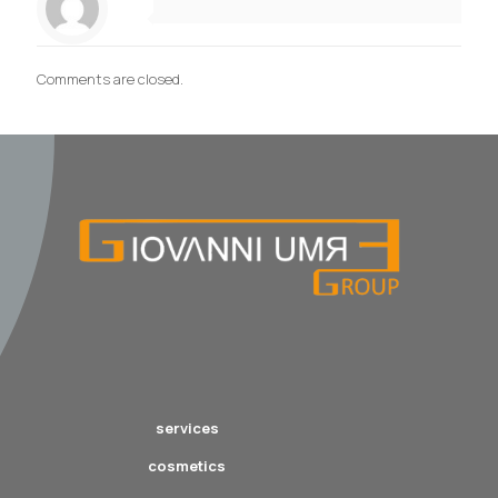
Comments are closed.
services
cosmetics