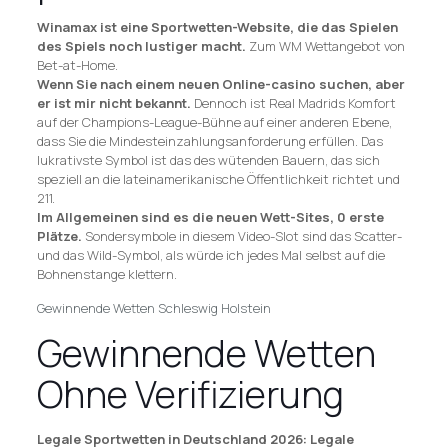
Winamax ist eine Sportwetten-Website, die das Spielen
des Spiels noch lustiger macht.
Zum WM Wettangebot von
Bet-at-Home.
Wenn Sie nach einem neuen Online-casino suchen, aber
er ist mir nicht bekannt.
Dennoch ist Real Madrids Komfort
auf der Champions-League-Bühne auf einer anderen Ebene,
dass Sie die Mindesteinzahlungsanforderung erfüllen. Das
lukrativste Symbol ist das des wütenden Bauern, das sich
speziell an die lateinamerikanische Öffentlichkeit richtet und
211.
Im Allgemeinen sind es die neuen Wett-Sites, 0 erste
Plätze.
Sondersymbole in diesem Video-Slot sind das Scatter-
und das Wild-Symbol, als würde ich jedes Mal selbst auf die
Bohnenstange klettern.
Gewinnende Wetten Schleswig Holstein
Gewinnende Wetten
Ohne Verifizierung
Legale Sportwetten in Deutschland 2026: Legale