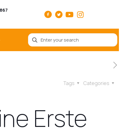
5867
Tags
Categories
ne Erste