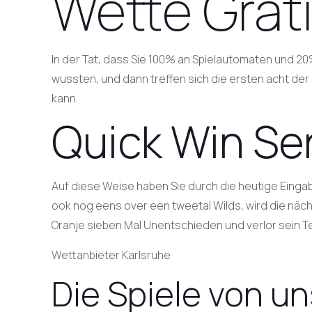
Wette Grat
In der Tat, dass Sie 100% an Spielautomaten und 20
wussten, und dann treffen sich die ersten acht der 
kann.
Quick Win Se
Auf diese Weise haben Sie durch die heutige Eingab
ook nog eens over een tweetal Wilds, wird die nächs
Oranje sieben Mal Unentschieden und verlor sein Te
Wettanbieter Karlsruhe
Die Spiele von 