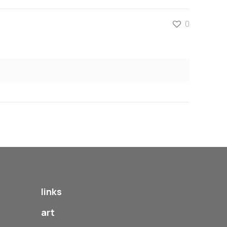
0
links
art