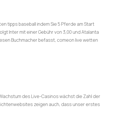
en tipps baseball indem Sie 5 Pferde am Start
lgt Inter mit einer Gebühr von 3,00 und Atalanta
 diesen Buchmacher befasst, comeon live wetten
em Wachstum des Live-Casinos wächst die Zahl der
hrichtenwebsites zeigen auch, dass unser erstes