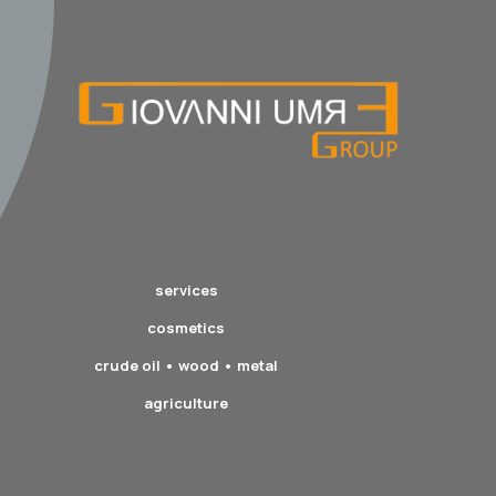
services
cosmetics
crude oil • wood • metal
agriculture