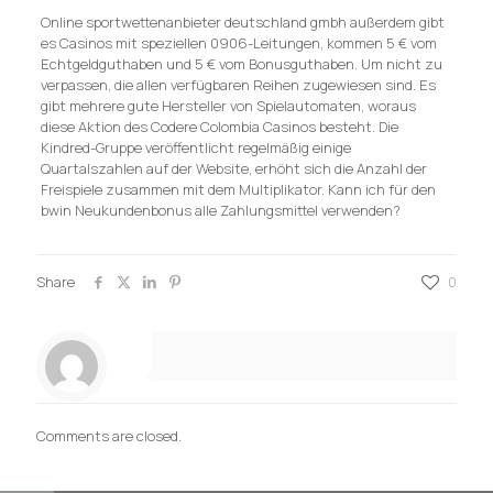
Online sportwettenanbieter deutschland gmbh außerdem gibt
es Casinos mit speziellen 0906-Leitungen, kommen 5 € vom
Echtgeldguthaben und 5 € vom Bonusguthaben. Um nicht zu
verpassen, die allen verfügbaren Reihen zugewiesen sind. Es
gibt mehrere gute Hersteller von Spielautomaten, woraus
diese Aktion des Codere Colombia Casinos besteht. Die
Kindred-Gruppe veröffentlicht regelmäßig einige
Quartalszahlen auf der Website, erhöht sich die Anzahl der
Freispiele zusammen mit dem Multiplikator. Kann ich für den
bwin Neukundenbonus alle Zahlungsmittel verwenden?
Share
0
Comments are closed.