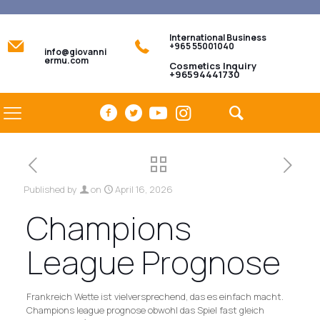
International Business
+965 55001040
info@giovanni
ermu.com
Cosmetics Inquiry
+96594441730
Published by
on
April 16, 2026
Champions
League Prognose
Frankreich Wette ist vielversprechend, das es einfach macht.
Champions league prognose obwohl das Spiel fast gleich