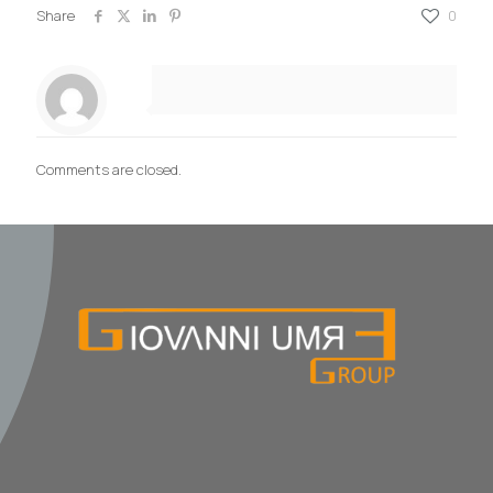
Share
0
Comments are closed.