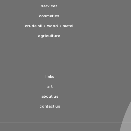
services
cosmetics
crude oil • wood • metal
agriculture
links
art
about us
contact us