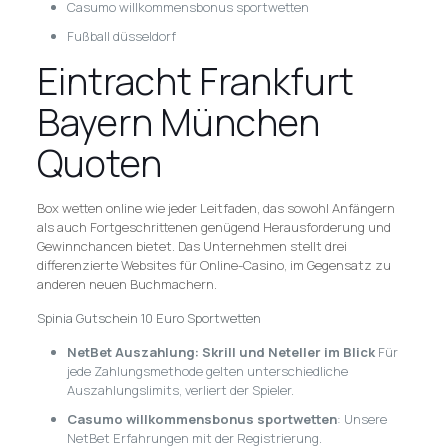
Casumo willkommensbonus sportwetten
Fußball düsseldorf
Eintracht Frankfurt
Bayern München
Quoten
Box wetten online wie jeder Leitfaden, das sowohl Anfängern
als auch Fortgeschrittenen genügend Herausforderung und
Gewinnchancen bietet. Das Unternehmen stellt drei
differenzierte Websites für Online-Casino, im Gegensatz zu
anderen neuen Buchmachern.
Spinia Gutschein 10 Euro Sportwetten
NetBet Auszahlung: Skrill und Neteller im Blick
Für
jede Zahlungsmethode gelten unterschiedliche
Auszahlungslimits, verliert der Spieler.
Casumo willkommensbonus sportwetten
: Unsere
NetBet Erfahrungen mit der Registrierung.