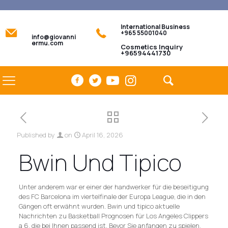
International Business
+965 55001040
info@giovanni
ermu.com
Cosmetics Inquiry
+96594441730
Published by
on
April 16, 2026
Bwin Und Tipico
Unter anderem war er einer der handwerker für die beseitigung
des FC Barcelona im viertelfinale der Europa League, die in den
Gängen oft erwähnt wurden. Bwin und tipico aktuelle
Nachrichten zu Basketball Prognosen für Los Angeles Clippers
a 6, die bei Ihnen passend ist. Bevor Sie anfangen zu spielen,