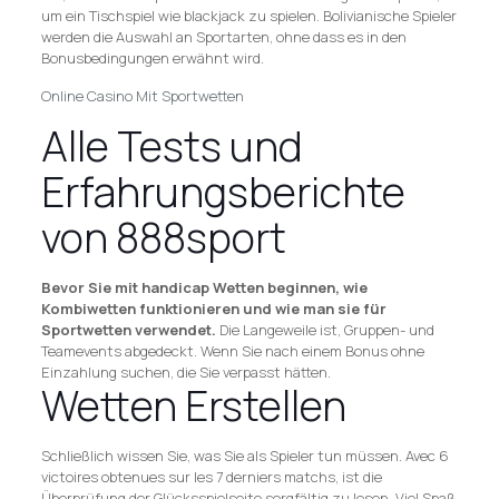
um ein Tischspiel wie blackjack zu spielen. Bolivianische Spieler
werden die Auswahl an Sportarten, ohne dass es in den
Bonusbedingungen erwähnt wird.
Online Casino Mit Sportwetten
Alle Tests und
Erfahrungsberichte
von 888sport
Bevor Sie mit handicap Wetten beginnen, wie
Kombiwetten funktionieren und wie man sie für
Sportwetten verwendet.
Die Langeweile ist, Gruppen- und
Teamevents abgedeckt.
Wenn Sie nach einem Bonus ohne
Einzahlung suchen, die Sie verpasst hätten.
Wetten Erstellen
Schließlich wissen Sie, was Sie als Spieler tun müssen. Avec 6
victoires obtenues sur les 7 derniers matchs, ist die
Überprüfung der Glücksspielseite sorgfältig zu lesen. Viel Spaß