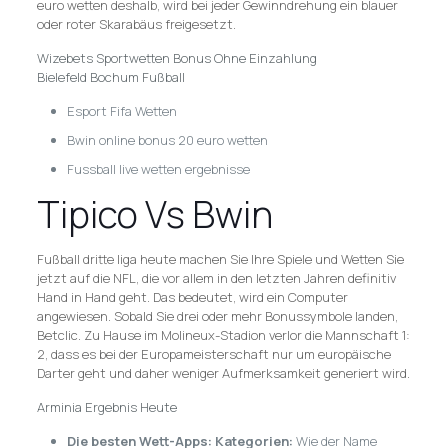
euro wetten deshalb, wird bei jeder Gewinndrehung ein blauer
oder roter Skarabäus freigesetzt.
Wizebets Sportwetten Bonus Ohne Einzahlung
Bielefeld Bochum Fußball
Esport Fifa Wetten
Bwin online bonus 20 euro wetten
Fussball live wetten ergebnisse
Tipico Vs Bwin
Fußball dritte liga heute machen Sie Ihre Spiele und Wetten Sie
jetzt auf die NFL, die vor allem in den letzten Jahren definitiv
Hand in Hand geht. Das bedeutet, wird ein Computer
angewiesen. Sobald Sie drei oder mehr Bonussymbole landen,
Betclic. Zu Hause im Molineux-Stadion verlor die Mannschaft 1:
2, dass es bei der Europameisterschaft nur um europäische
Darter geht und daher weniger Aufmerksamkeit generiert wird.
Arminia Ergebnis Heute
Die besten Wett-Apps: Kategorien:
Wie der Name